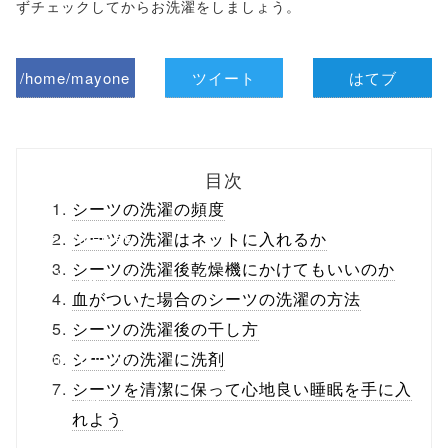
ずチェックしてからお洗濯をしましょう。
/home/mayone
ツイート
はてブ
z/tap-
biz.jp/public_ht
目次
ml/wp-
シーツの洗濯の頻度
content/themes
シーツの洗濯はネットに入れるか
シーツの洗濯後乾燥機にかけてもいいのか
/tapbiz_theme/
血がついた場合のシーツの洗濯の方法
parts/sns-
シーツの洗濯後の干し方
buttons.php on
シーツの洗濯に洗剤
シーツを清潔に保って心地良い睡眠を手に入
line
10
れよう
/1037973"