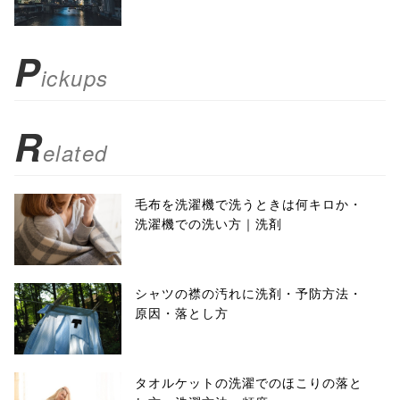
scrollbars=yes'
); return
P
ickups
false;"> シェア
R
elated
毛布を洗濯機で洗うときは何キロか・
洗濯機での洗い方｜洗剤
シャツの襟の汚れに洗剤・予防方法・
原因・落とし方
タオルケットの洗濯でのほこりの落と