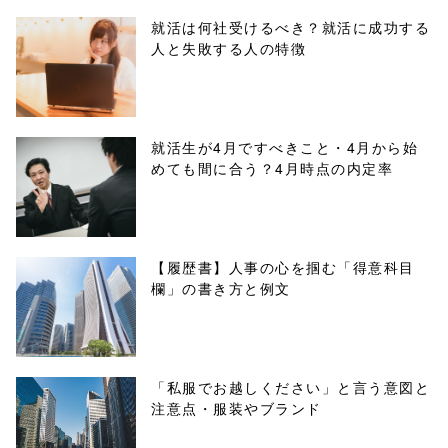
parts/sns-
就活は何社受けるべき？就活に成功する
人と失敗する人の特徴
buttons.php on
line
10
/1037973"
就活生が4月ですべきこと・4月から始
めても間に合う？4月時点の内定率
onclick="windo
w.open(this.hre
f, 'Gwindow',
【履歴書】人事の心を掴む「得意科目
欄」の書き方と例文
'width=550,
height=450,
menubar=no,
「私服でお越しください」と言う意図と
注意点・服装やブランド
toolbar=no,