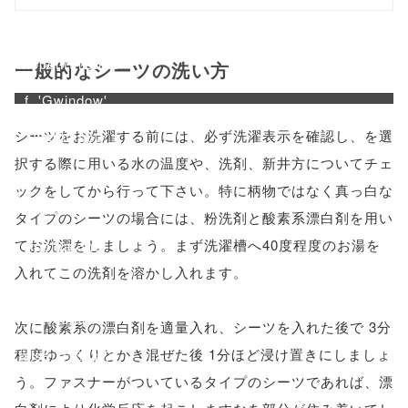
onclick="windo
w.open(this.hre
一般的なシーツの洗い方
f, 'Gwindow',
シーツをお洗濯する前には、必ず洗濯表示を確認し、を選
'width=550,
択する際に用いる水の温度や、洗剤、新井方についてチェ
height=450,
ックをしてから行って下さい。特に柄物ではなく真っ白な
menubar=no,
タイプのシーツの場合には、粉洗剤と酸素系漂白剤を用い
てお洗濯をしましょう。まず洗濯槽へ40度程度のお湯を
toolbar=no,
入れてこの洗剤を溶かし入れます。
scrollbars=yes'
); return
次に酸素系の漂白剤を適量入れ、シーツを入れた後で 3分
程度ゆっくりとかき混ぜた後 1分ほど浸け置きにしましょ
false;"> シェア
う。ファスナーがついているタイプのシーツであれば、漂