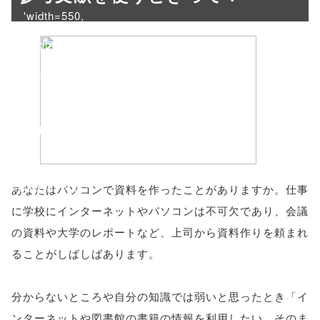
'width=550,
height=450,
menubar=no,
toolbar=no,
scrollbars=yes'
); return
false;"> シェア
あなたはパソコンで資料を作ったことがありますか。仕事
に学校にインターネットやパソコンは不可欠であり、会議
の資料や大学のレポートなど、上司から資料作りを頼まれ
ることがしばしばあります。
分からないところや自分の知識では弱いと思ったとき「イ
ンターネットや図書館の書籍の情報を利用したい。そのま