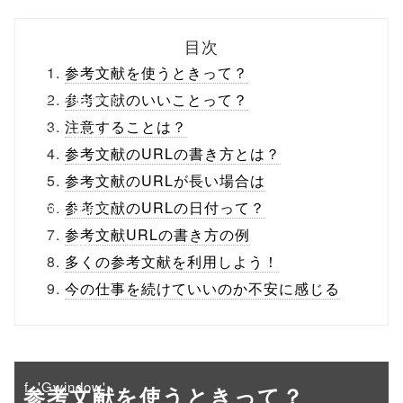
biz.jp/public_ht
目次
ml/wp-
参考文献を使うときって？
content/themes
参考文献のいいことって？
注意することは？
/tapbiz_theme/
参考文献のURLの書き方とは？
parts/sns-
参考文献のURLが長い場合は
buttons.php on
参考文献のURLの日付って？
参考文献URLの書き方の例
line
10
多くの参考文献を利用しよう！
/1045603"
今の仕事を続けていいのか不安に感じる
onclick="windo
w.open(this.hre
f, 'Gwindow',
参考文献を使うときって？