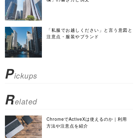
'width=550,
height=450,
menubar=no,
「私服でお越しください」と言う意図と
注意点・服装やブランド
toolbar=no,
scrollbars=yes'
); return
P
ickups
false;"> シェア
R
elated
ChromeでActiveXは使えるのか｜利用
方法や注意点を紹介