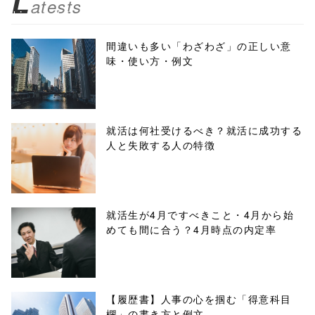
L
atests
biz.jp/public_ht
ml/wp-
間違いも多い「わざわざ」の正しい意
味・使い方・例文
content/themes
/tapbiz_theme/
parts/sns-
就活は何社受けるべき？就活に成功する
人と失敗する人の特徴
buttons.php on
line
10
/1045603"
就活生が4月ですべきこと・4月から始
めても間に合う？4月時点の内定率
onclick="windo
w.open(this.hre
f, 'Gwindow',
【履歴書】人事の心を掴む「得意科目
欄」の書き方と例文