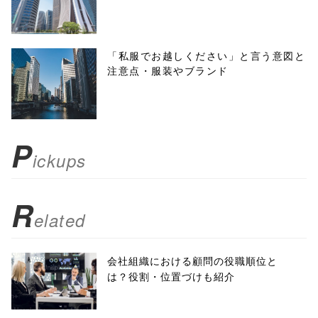
height=450,
menubar=no,
「私服でお越しください」と言う意図と
注意点・服装やブランド
toolbar=no,
scrollbars=yes'
); return
P
ickups
false;"> シェア
R
elated
会社組織における顧問の役職順位と
は？役割・位置づけも紹介