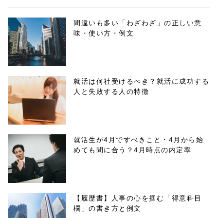
biz.jp/public_ht
ml/wp-
間違いも多い「わざわざ」の正しい意
味・使い方・例文
content/themes
/tapbiz_theme/
parts/sns-
就活は何社受けるべき？就活に成功する
人と失敗する人の特徴
buttons.php on
line
10
/1001437"
就活生が4月ですべきこと・4月から始
めても間に合う？4月時点の内定率
onclick="windo
w.open(this.hre
f, 'Gwindow',
【履歴書】人事の心を掴む「得意科目
欄」の書き方と例文
'width=550,