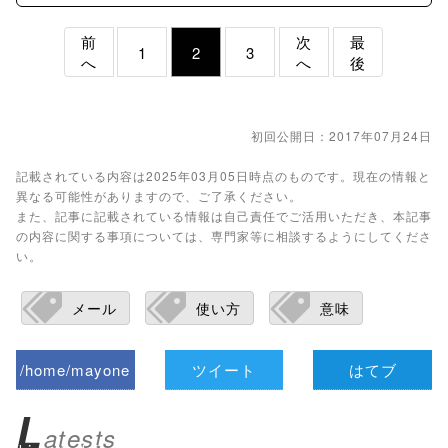
前
次
最
1
2
3
へ
へ
後
初回公開日：2017年07月24日
記載されている内容は2025年03月05日時点のものです。現在の情報と
異なる可能性がありますので、ご了承ください。
また、記事に記載されている情報は自己責任でご活用いただき、本記事
の内容に関する事項については、専門家等に相談するようにしてくださ
い。
メール
使い方
意味
/home/mayone
ツイート
はてブ
z/tap-
L
atests