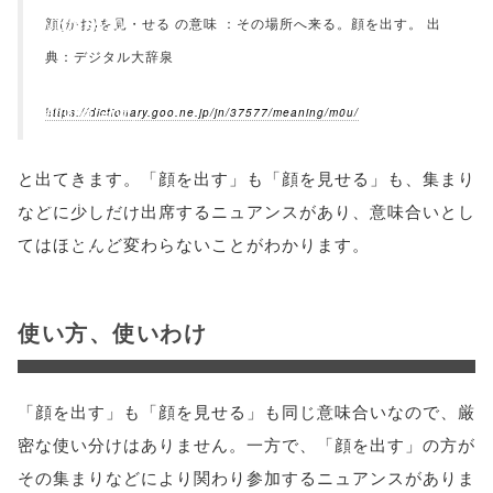
'width=550,
顔(かお)を見・せる の意味 ：その場所へ来る。顔を出す。 出
典：デジタル大辞泉
height=450,
menubar=no,
https://dictionary.goo.ne.jp/jn/37577/meaning/m0u/
toolbar=no,
と出てきます。「顔を出す」も「顔を見せる」も、集まり
scrollbars=yes'
などに少しだけ出席するニュアンスがあり、意味合いとし
てはほとんど変わらないことがわかります。
); return
false;"> シェア
使い方、使いわけ
「顔を出す」も「顔を見せる」も同じ意味合いなので、厳
密な使い分けはありません。一方で、「顔を出す」の方が
その集まりなどにより関わり参加するニュアンスがありま