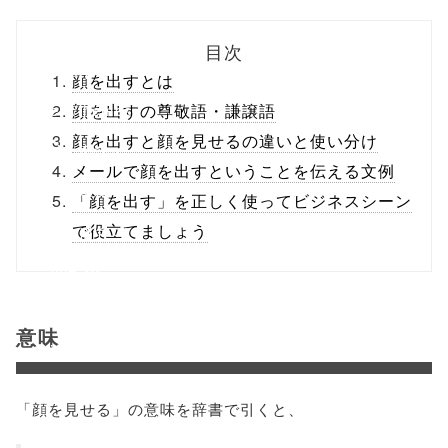
biz.jp/public_ht
目次
ml/wp-
顔を出すとは
content/themes
顔を出すの尊敬語・謙譲語
顔を出すと顔を見せるの違いと使い分け
/tapbiz_theme/
メールで顔を出すということを伝える文例
parts/sns-
「顔を出す」を正しく使ってビジネスシーン
buttons.php on
で役立てましょう
line
10
/1001437"
意味
onclick="windo
w.open(this.hre
「顔を見せる」の意味を辞書で引くと、
f, 'Gwindow',