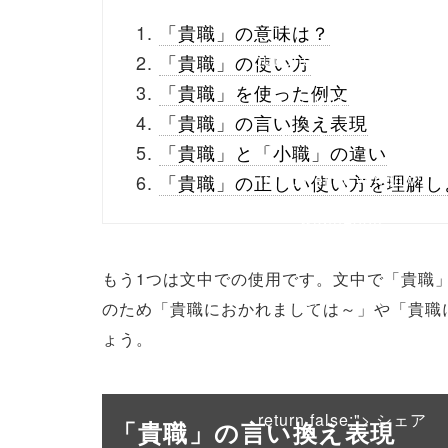
_theme/parts/sns-
「貴職」の意味は？
buttons.php on line
10
「貴職」の使い方
「貴職」を使った例文
/1001463"
「貴職」の言い換え表現
onclick="window.open
「貴職」と「小職」の違い
(this.href, 'Gwindow',
「貴職」の正しい使い方を理解し
'width=550,
height=450,
もう1つは文中での使用です。文中で「貴職
menubar=no,
のため「貴職におかれましては～」や「貴職
ょう。
toolbar=no,
scrollbars=yes');
return false;"> シェア
「貴職」の言い換え表現