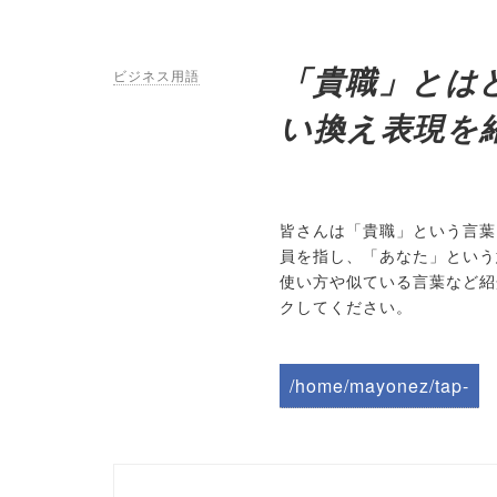
「貴職」とは
ビジネス用語
い換え表現を
皆さんは「貴職」という言葉
員を指し、「あなた」という
使い方や似ている言葉など紹
クしてください。
/home/mayonez/tap-
biz.jp/public_html/wp-
content/themes/tapbiz