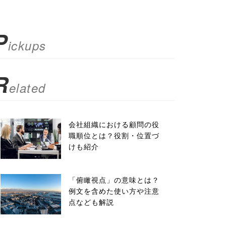
P
ickups
R
elated
会社組織における顧問の役
職順位とは？役割・位置づ
けも紹介
「俯瞰視点」の意味とは？
例文を含めた使い方や注意
点なども解説