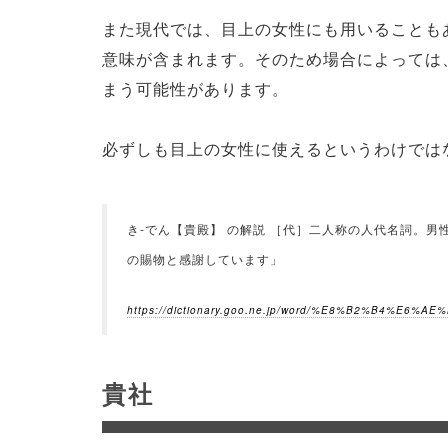
また現代では、目上の女性にも用いることも
意味が含まれます。そのため場合によっては
まう可能性があります。
必ずしも目上の女性に使えるというわけでは
き‐でん【貴殿】 の解説 ［代］二人称の人代名詞。
の賜物と感謝しています」
https://dictionary.goo.ne.jp/word/%E8%B2%B4%E6%AE%
貴社