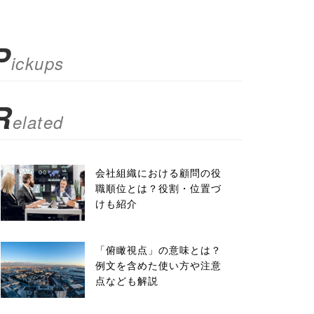
P
ickups
R
elated
会社組織における顧問の役
職順位とは？役割・位置づ
けも紹介
「俯瞰視点」の意味とは？
例文を含めた使い方や注意
点なども解説