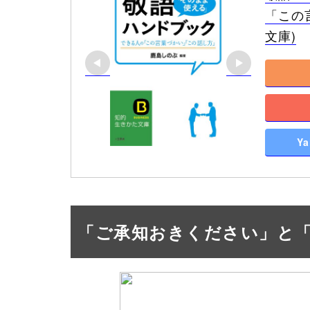
「この
文庫)
Y
「ご承知おきください」と