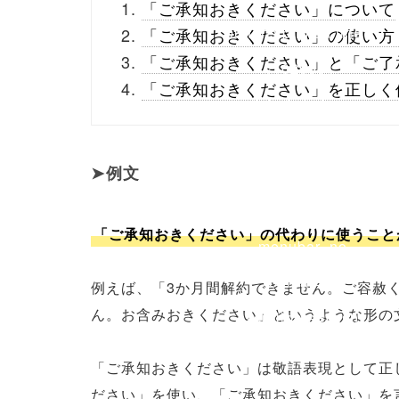
「ご承知おきください」について
buttons.php on line
10
「ご承知おきください」の使い方
「ご承知おきください」と「ご了
/1020551"
「ご承知おきください」を正しく
onclick="window.open
(this.href, 'Gwindow',
例文
'width=550,
height=450,
「ご承知おきください」の代わりに使うこと
menubar=no,
toolbar=no,
例えば、「3か月間解約できません。ご容赦
ん。お含みおきください」というような形の
scrollbars=yes');
return false;"> シェア
「ご承知おきください」は敬語表現として正
ださい」を使い、「ご承知おきください」を