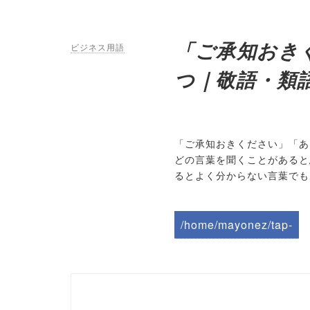
「ご承知おき
ビジネス用語
つ｜敬語・類
「ご承知おきください」「あ
どの言葉を聞くことがあると
るとよく分からない言葉でも
/home/mayonez/tap-
biz.jp/public_html/wp-
content/themes/tapbiz
_theme/parts/sns-