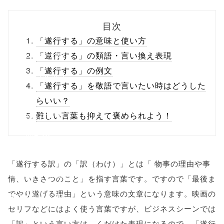
biz.jp/public_ht
目次
ml/wp-
「遂行する」の意味と使い方
content/themes
「遂行する」の類語・言い換え表現
「遂行する」の例文
/tapbiz_theme/
「遂行する」を敬語で言いたい時はどうした
parts/sns-
らいい？
buttons.php on
難しい言葉も抑えて褒められよう！
line
10
/1045131"
「遂行する訳」の「訳（わけ）」とは「 物事の理由や事
onclick="windo
情、いきさつのこと」を指す言葉です。ですので「最後ま
でやり遂げる理由」という意味の文章になります。映画の
w.open(this.hre
セリフなどにはよく使う言葉ですが、ビジネスシーンでは
f, 'Gwindow',
「訳」という言い方は、くだけた表現になるので、「遂行