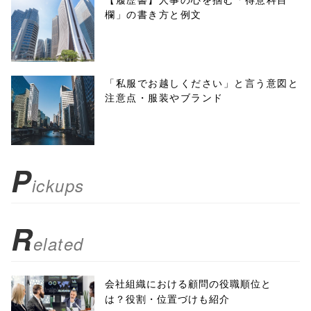
欄」の書き方と例文
'width=550,
height=450,
menubar=no,
「私服でお越しください」と言う意図と
注意点・服装やブランド
toolbar=no,
scrollbars=yes'
); return
P
ickups
false;"> シェア
R
elated
会社組織における顧問の役職順位と
は？役割・位置づけも紹介