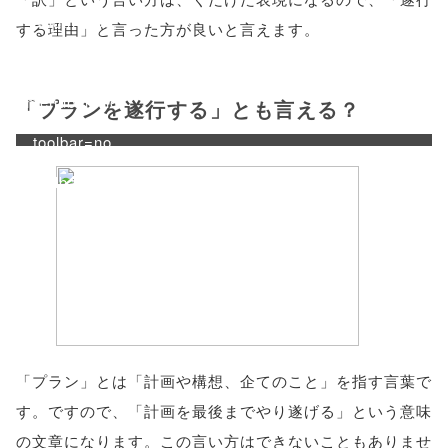
'width=550,
する理由」と言った方が良いと言えます。
height=450,
menubar=no,
「プランを遂行する」とも言える？
toolbar=no,
scrollbars=yes'
); return
false;"> シェア
「プラン」とは「計画や構想、企てのこと」を指す言葉で
す。ですので、「計画を最後までやり遂げる」という意味
の文章になります。この言い方はできないこともありませ