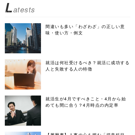
z/tap-
L
atests
biz.jp/public_ht
ml/wp-
間違いも多い「わざわざ」の正しい意
味・使い方・例文
content/themes
/tapbiz_theme/
parts/sns-
就活は何社受けるべき？就活に成功する
人と失敗する人の特徴
buttons.php on
line
10
/1045131"
就活生が4月ですべきこと・4月から始
めても間に合う？4月時点の内定率
onclick="windo
w.open(this.hre
f, 'Gwindow',
【履歴書】人事の心を掴む「得意科目