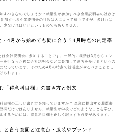
加すべきなのでしょうか？就活生が参加すべき企業説明会の社数は
。参加すべき企業説明会の社数は人によって様々ですが、多ければ
、少なければいいというものでもありません。
と・4月から始めても間に合う？4月時点の内定率
とは会社説明会に参加することです。一般的に就活は3月からエン
ーを行なった後に会社説明会などに参加して選考を受けるというの
になっています。そのため4月の時点で就活生がやるべきこととし
げられます。
む「得意科目欄」の書き方と例文
科目欄の正しい書き方を知っていますか？ 企業に提出する履歴書
歴欄だけではありません。就活生が学校でどのようなことを学び、
ルするためには、得意科目欄を正しく記入する必要があります。
」と言う意図と注意点・服装やブランド