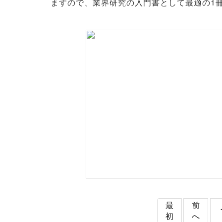
ますので、業界研究の入門書として最適の1
最
前
初
へ