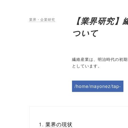
【業界研究】
業界・企業研究
ついて
繊維産業は、明治時代の初期
としています。
/home/mayonez/tap-
biz.jp/public_html/wp-
content/themes/tapbiz
_theme/parts/sns-
業界の現状