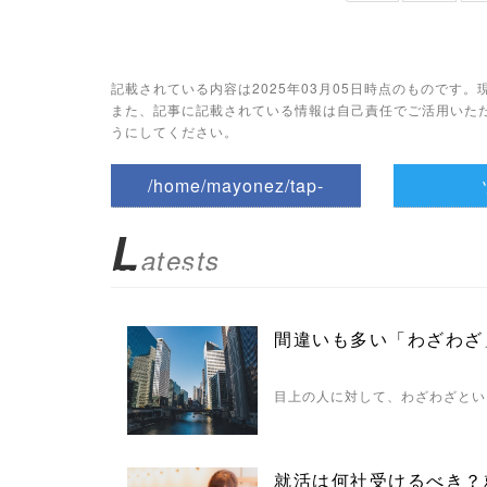
記載されている内容は2025年03月05日時点のものです
また、記事に記載されている情報は自己責任でご活用いた
うにしてください。
/home/mayonez/tap-
biz.jp/public_html/wp-
L
atests
content/themes/tapbiz_them
e/parts/sns-buttons.php on
間違いも多い「わざわざ
line
10
目上の人に対して、わざわざとい
/1074690"
onclick="window.open(this.h
就活は何社受けるべき？