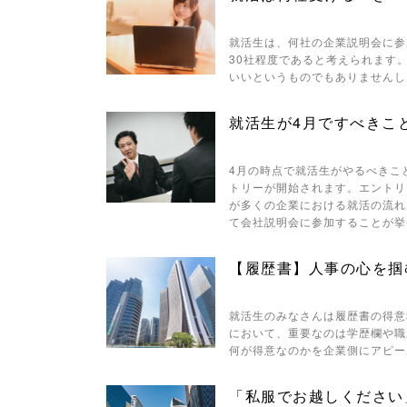
ref, 'Gwindow', 'width=550,
height=450, menubar=no,
就活生は、何社の企業説明会に参
30社程度であると考えられます
toolbar=no, scrollbars=yes');
いいというものでもありませんし
return false;"> シェア
就活生が4月ですべきこ
4月の時点で就活生がやるべきこ
トリーが開始されます。エントリ
が多くの企業における就活の流れ
て会社説明会に参加することが挙
【履歴書】人事の心を掴
就活生のみなさんは履歴書の得意
において、重要なのは学歴欄や職
何が得意なのかを企業側にアピー
「私服でお越しください