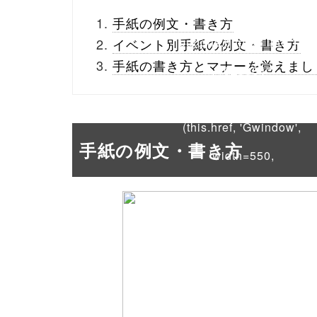
_theme/parts/sns-
手紙の例文・書き方
buttons.php on line
10
イベント別手紙の例文・書き方
手紙の書き方とマナーを覚えまし
/1028064"
onclick="window.open
(this.href, 'Gwindow',
手紙の例文・書き方
'width=550,
height=450,
menubar=no,
toolbar=no,
scrollbars=yes');
return false;"> シェア