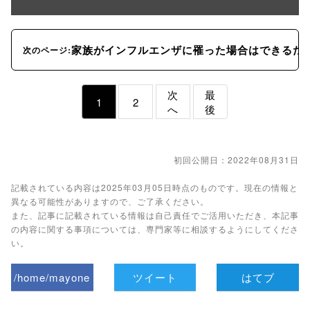
家族がインフルエンザに罹った場合はできるだ
次のページ:
次
最
1
2
へ
後
初回公開日：2022年08月31日
記載されている内容は2025年03月05日時点のものです。現在の情報と
異なる可能性がありますので、ご了承ください。
また、記事に記載されている情報は自己責任でご活用いただき、本記事
の内容に関する事項については、専門家等に相談するようにしてくださ
い。
/home/mayone
ツイート
はてブ
z/tap-