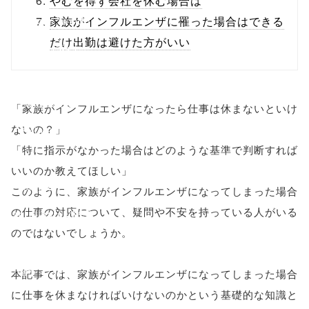
やむを得ず会社を休む場合は
onclick="windo
家族がインフルエンザに罹った場合はできる
だけ出勤は避けた方がいい
w.open(this.hre
f, 'Gwindow',
'width=550,
「家族がインフルエンザになったら仕事は休まないといけ
ないの？」
height=450,
「特に指示がなかった場合はどのような基準で判断すれば
menubar=no,
いいのか教えてほしい」
toolbar=no,
このように、家族がインフルエンザになってしまった場合
の仕事の対応について、疑問や不安を持っている人がいる
scrollbars=yes'
のではないでしょうか。
); return
false;"> シェア
本記事では、家族がインフルエンザになってしまった場合
に仕事を休まなければいけないのかという基礎的な知識と