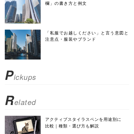
欄」の書き方と例文
'width=550,
height=450,
menubar=no,
「私服でお越しください」と言う意図と
注意点・服装やブランド
toolbar=no,
scrollbars=yes'
); return
P
ickups
false;"> シェア
R
elated
アクティブスタイラスペンを用途別に
比較｜種類・選び方も解説