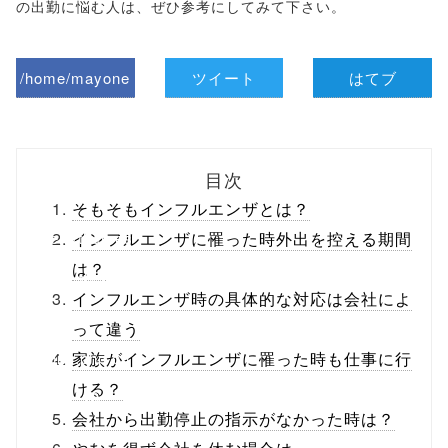
の出勤に悩む人は、ぜひ参考にしてみて下さい。
/home/mayone
ツイート
はてブ
z/tap-
biz.jp/public_ht
目次
ml/wp-
そもそもインフルエンザとは？
content/themes
インフルエンザに罹った時外出を控える期間
は？
/tapbiz_theme/
インフルエンザ時の具体的な対応は会社によ
parts/sns-
って違う
buttons.php on
家族がインフルエンザに罹った時も仕事に行
ける？
line
10
会社から出勤停止の指示がなかった時は？
/1135557"