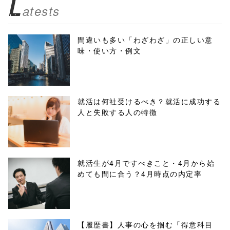
L
atests
biz.jp/public_ht
ml/wp-
間違いも多い「わざわざ」の正しい意
味・使い方・例文
content/themes
/tapbiz_theme/
parts/sns-
就活は何社受けるべき？就活に成功する
人と失敗する人の特徴
buttons.php on
line
10
/1135557"
就活生が4月ですべきこと・4月から始
めても間に合う？4月時点の内定率
onclick="windo
w.open(this.hre
f, 'Gwindow',
【履歴書】人事の心を掴む「得意科目