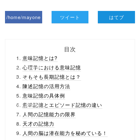
/home/mayone
ツイート
はてブ
z/tap-
biz.jp/public_ht
目次
ml/wp-
意味記憶とは?
content/themes
心理学における意味記憶
そもそも長期記憶とは？
/tapbiz_theme/
陳述記憶の活用方法
parts/sns-
意味記憶の具体例
buttons.php on
意味記憶とエピソード記憶の違い
人間の記憶能力の限界
line
10
天才の記憶力
/1001374"
人間の脳は潜在能力を秘めている！