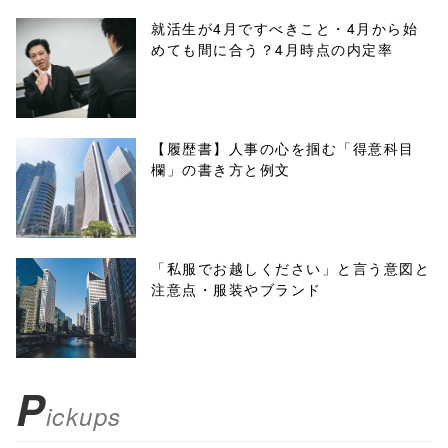
/1001374"
就活生が4月ですべきこと・4月から始
めても間に合う？4月時点の内定率
onclick="windo
w.open(this.hre
f, 'Gwindow',
【履歴書】人事の心を掴む「得意科目
欄」の書き方と例文
'width=550,
height=450,
menubar=no,
「私服でお越しください」と言う意図と
注意点・服装やブランド
toolbar=no,
scrollbars=yes'
); return
P
ickups
false;"> シェア