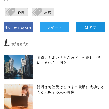
心理
意味
/home/mayone
ツイート
はてブ
z/tap-
L
atests
biz.jp/public_ht
ml/wp-
間違いも多い「わざわざ」の正しい意
味・使い方・例文
content/themes
/tapbiz_theme/
parts/sns-
就活は何社受けるべき？就活に成功する
人と失敗する人の特徴
buttons.php on
line
10