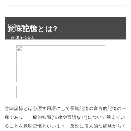
onclick="windo
w.open(this.hre
f, 'Gwindow',
意味記憶とは?
'width=550,
height=450,
menubar=no,
toolbar=no,
scrollbars=yes'
); return
false;"> シェア
意味記憶とは心理学用語にして長期記憶の宣言的記憶の一
種であり、一般的知識(法律や言語など)について覚えてい
ることを意味記憶といいます。反対に個人的な経験からく