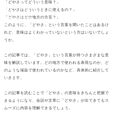
「どやさってどういう意味？」
onclick="windo
「どやさはどういうときに使えるの？」
「どやさはどの地方の方言？」
w.open(this.hre
このように、「どやさ」という言葉を聞いたことはあるけ
f, 'Gwindow',
れど、意味はよくわかっていないという方はいないでしょ
'width=550,
うか。
height=450,
この記事では、「どやさ」という言葉が持つさまざまな意
menubar=no,
味を解説しています。どの地方で使われる表現なのか、ど
toolbar=no,
のような場面で使われているのかなど、具体的に紹介して
いきます。
scrollbars=yes'
); return
この記事を読むことで「どやさ」の意味をきちんと把握で
false;"> シェア
きるようになり、会話や文章に「どやさ」が出てきてもス
ムーズに内容を理解できるでしょう。