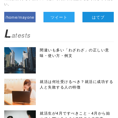
い。
/home/mayone
ツイート
はてブ
z/tap-
L
atests
biz.jp/public_ht
ml/wp-
間違いも多い「わざわざ」の正しい意
味・使い方・例文
content/themes
/tapbiz_theme/
parts/sns-
就活は何社受けるべき？就活に成功する
人と失敗する人の特徴
buttons.php on
line
10
/1134647"
就活生が4月ですべきこと・4月から始