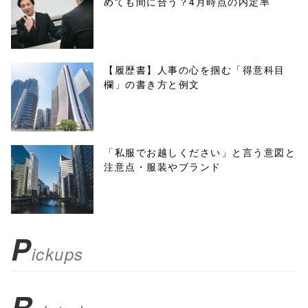
めても間に合う？4月時点の内定率
onclick="windo
w.open(this.hre
f, 'Gwindow',
【履歴書】人事の心を掴む「得意科目
欄」の書き方と例文
'width=550,
height=450,
menubar=no,
「私服でお越しください」と言う意図と
注意点・服装やブランド
toolbar=no,
scrollbars=yes'
); return
P
ickups
false;"> シェア
R