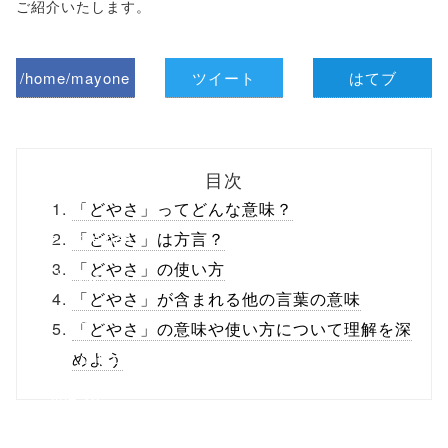
ご紹介いたします。
/home/mayone
ツイート
はてブ
z/tap-
biz.jp/public_ht
目次
ml/wp-
「どやさ」ってどんな意味？
content/themes
「どやさ」は方言？
「どやさ」の使い方
/tapbiz_theme/
「どやさ」が含まれる他の言葉の意味
parts/sns-
「どやさ」の意味や使い方について理解を深
buttons.php on
めよう
line
10
/1134647"