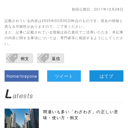
初回公開日：2017年12月28日
記載されている内容は2025年03月05日時点のものです。現在の情報と
異なる可能性がありますので、ご了承ください。
また、記事に記載されている情報は自己責任でご活用いただき、本記事
の内容に関する事項については、専門家等に相談するようにしてくださ
い。
例文
返信
/home/mayone
ツイート
はてブ
z/tap-
L
atests
biz.jp/public_ht
ml/wp-
間違いも多い「わざわざ」の正しい意
味・使い方・例文
content/themes