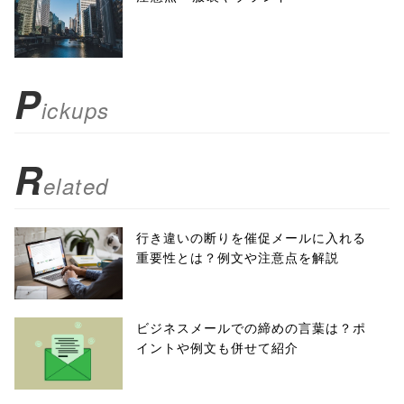
toolbar=no,
scrollbars=yes'
); return
P
ickups
false;"> シェア
R
elated
行き違いの断りを催促メールに入れる
重要性とは？例文や注意点を解説
ビジネスメールでの締めの言葉は？ポ
イントや例文も併せて紹介