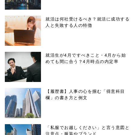
/tapbiz_theme/
parts/sns-
就活は何社受けるべき？就活に成功する
人と失敗する人の特徴
buttons.php on
line
10
/1026829"
就活生が4月ですべきこと・4月から始
めても間に合う？4月時点の内定率
onclick="windo
w.open(this.hre
f, 'Gwindow',
【履歴書】人事の心を掴む「得意科目
欄」の書き方と例文
'width=550,
height=450,
menubar=no,
「私服でお越しください」と言う意図と
注意点・服装やブランド