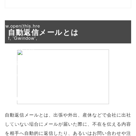
/1026829"
onclick="windo
w.open(this.hre
自動返信メールとは
f, 'Gwindow',
'width=550,
height=450,
menubar=no,
toolbar=no,
scrollbars=yes'
); return
自動返信メールとは、出張や外出、産休などで会社に出社
false;"> シェア
していない場合にメールが届いた際に、不在を伝える内容
を相手へ自動的に返信したり、あるいはお問い合わせや注