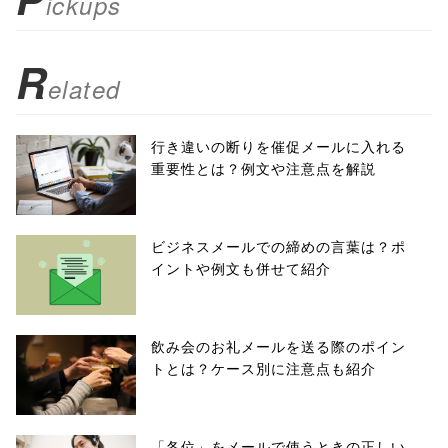
ickups
false;"> シェア
R
elated
行き違いの断りを催促メールに入れる
重要性とは？例文や注意点を解説
ビジネスメールでの締めの言葉は？ポ
イントや例文も併せて紹介
飲み会のお礼メールを送る際のポイン
トとは？ケース別に注意点も紹介
「各位」をメールで使うときの正しい