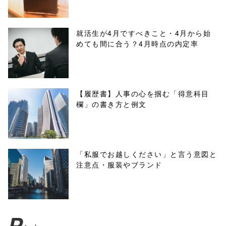
line
10
/1139026"
就活生が4月ですべきこと・4月から始
めても間に合う？4月時点の内定率
onclick="windo
w.open(this.hre
f, 'Gwindow',
【履歴書】人事の心を掴む「得意科目
欄」の書き方と例文
'width=550,
height=450,
menubar=no,
「私服でお越しください」と言う意図と
注意点・服装やブランド
toolbar=no,
scrollbars=yes'
); return
P