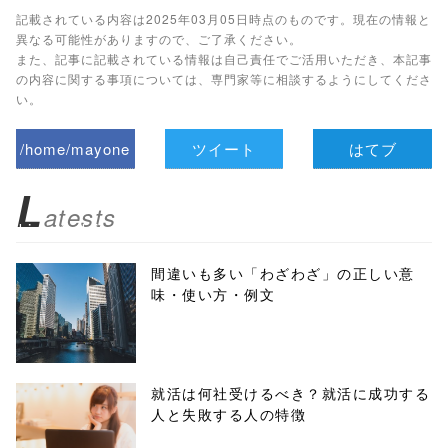
記載されている内容は2025年03月05日時点のものです。現在の情報と
異なる可能性がありますので、ご了承ください。
また、記事に記載されている情報は自己責任でご活用いただき、本記事
の内容に関する事項については、専門家等に相談するようにしてくださ
い。
/home/mayone
ツイート
はてブ
z/tap-
L
atests
biz.jp/public_ht
ml/wp-
間違いも多い「わざわざ」の正しい意
味・使い方・例文
content/themes
/tapbiz_theme/
parts/sns-
就活は何社受けるべき？就活に成功する
人と失敗する人の特徴
buttons.php on