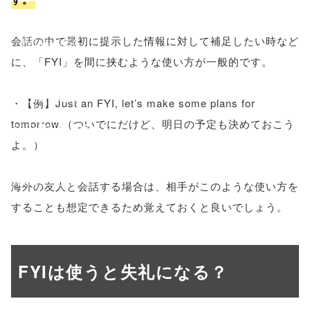
'width=550,
会話の中で最初に提示した情報に対して補足したい時など
height=450,
に、「FYI」を間に挟むような使い方が一般的です。
menubar=no,
toolbar=no,
・【例】Just an FYI, let’s make some plans for
tomorrow.（ついでにだけど、明日の予定も決めておこう
scrollbars=yes'
よ。）
); return
false;"> シェア
海外の友人と会話する場合は、相手がこのような使い方を
することも想定できるため覚えておくと良いでしょう。
FYIは使うと失礼になる？