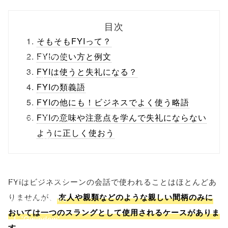
biz.jp/public_ht
目次
ml/wp-
そもそもFYIって？
content/themes
FYIの使い方と例文
FYIは使うと失礼になる？
/tapbiz_theme/
FYIの類義語
parts/sns-
FYIの他にも！ビジネスでよく使う略語
buttons.php on
FYIの意味や注意点を学んで失礼にならない
ように正しく使おう
line
10
/1139026"
onclick="windo
FYIはビジネスシーンの会話で使われることはほとんどあ
りませんが、
友人や親類などのような親しい間柄のみに
w.open(this.hre
おいては一つのスラングとして使用されるケースがありま
f, 'Gwindow',
す。