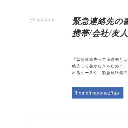
緊急連絡先の
ビジネススキル
携帯/会社/友人
「緊急連絡先って連絡先とは
絡先って書かなきゃだめ？」
れるケースや、緊急連絡先の
/home/mayonez/tap-
biz.jp/public_html/wp-
content/themes/tapbiz
_theme/parts/sns-