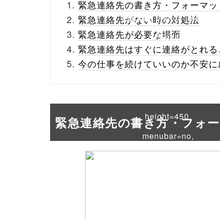
緊急連絡先の書き方・フォーマッ
buttons.php on line
10
緊急連絡先がない時の対処法
緊急連絡先が必要な場面
/1018450"
緊急連絡先はすぐに連絡がとれる
onclick="window.open
今の仕事を続けていいのか不安に
(this.href, 'Gwindow',
'width=550,
height=450,
緊急連絡先の書き方・フォ
menubar=no,
toolbar=no,
scrollbars=yes');
return false;"> シェア