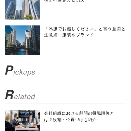
'width=550,
height=450,
menubar=no,
「私服でお越しください」と言う意図と
注意点・服装やブランド
toolbar=no,
scrollbars=yes'
); return
P
ickups
false;"> シェア
R
elated
会社組織における顧問の役職順位と
は？役割・位置づけも紹介