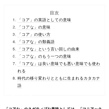
biz.jp/public_ht
目次
ml/wp-
「コア」の英語としての意味
content/themes
「コアな」の意味
「コア」の使い方
/tapbiz_theme/
「コアな」の類義語
parts/sns-
「コアな」という言い回しの由来
buttons.php on
「コアな」のもう一つの意味
「コアな」は良い意味でも悪い意味でも使わ
line
10
れる
/1026689"
時代の移り変わりとともに生まれるカタカナ
onclick="windo
語
w.open(this.hre
f, 'Gwindow',
「コアな」のネガティブな意味としては、「マニアック