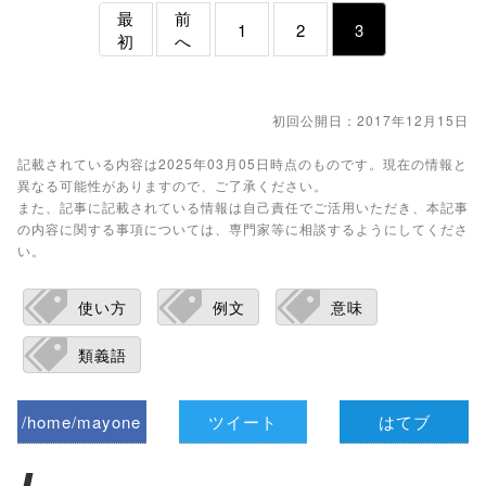
最
前
1
2
3
初
へ
初回公開日：2017年12月15日
記載されている内容は2025年03月05日時点のものです。現在の情報と
異なる可能性がありますので、ご了承ください。
また、記事に記載されている情報は自己責任でご活用いただき、本記事
の内容に関する事項については、専門家等に相談するようにしてくださ
い。
使い方
例文
意味
類義語
/home/mayone
ツイート
はてブ
z/tap-