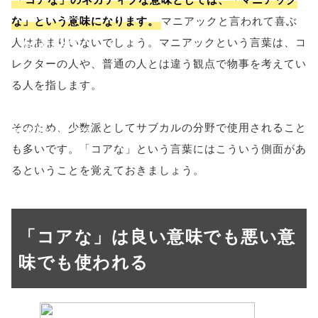
'width=550,
な」という意味になります。
マニアックと言われて喜ぶ
人はあまりいないでしょう。マニアックという言葉は、コ
height=450,
レクターの人や、普通の人とは違う観点で物事を考えてい
menubar=no,
る人を指します。
toolbar=no,
そのため、少数派としてサブカルの分野で使用されること
scrollbars=yes'
も多いです。「コアな」という言葉にはこういう側面があ
); return
るということを覚えておきましょう。
false;"> シェア
「コアな」は良い意味でも悪い意
味でも使われる