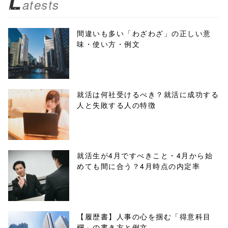
L
atests
biz.jp/public_ht
ml/wp-
間違いも多い「わざわざ」の正しい意
味・使い方・例文
content/themes
/tapbiz_theme/
parts/sns-
就活は何社受けるべき？就活に成功する
人と失敗する人の特徴
buttons.php on
line
10
/1026689"
就活生が4月ですべきこと・4月から始
めても間に合う？4月時点の内定率
onclick="windo
w.open(this.hre
f, 'Gwindow',
【履歴書】人事の心を掴む「得意科目
欄」の書き方と例文