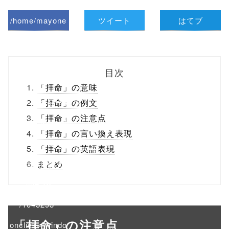
/home/mayone
ツイート
はてブ
z/tap-
biz.jp/public_ht
目次
ml/wp-
「拝命」の意味
content/themes
「拝命」の例文
「拝命」の注意点
/tapbiz_theme/
「拝命」の言い換え表現
parts/sns-
「拝命」の英語表現
buttons.php on
まとめ
line
10
/1045293"
「拝命」の注意点
onclick="windo