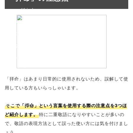
w.open(this.hre
f, 'Gwindow',
'width=550,
height=450,
menubar=no,
toolbar=no,
「拝命」はあまり日常的に使用されないため、誤解して使
scrollbars=yes'
用している方もいらっしゃいます。
); return
false;"> シェア
そこで「拝命」という言葉を使用する際の注意点を3つほ
ど紹介します。
特に二重敬語になりやすいことが多いの
で、敬語の表現方法として誤った使い方には気を付けまし
ょう。