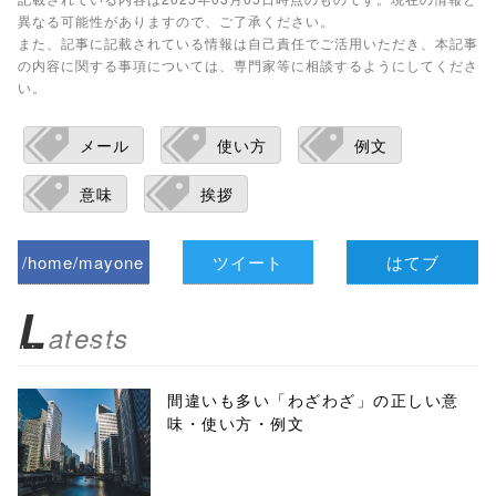
異なる可能性がありますので、ご了承ください。
また、記事に記載されている情報は自己責任でご活用いただき、本記事
の内容に関する事項については、専門家等に相談するようにしてくださ
い。
メール
使い方
例文
意味
挨拶
/home/mayone
ツイート
はてブ
z/tap-
L
atests
biz.jp/public_ht
ml/wp-
間違いも多い「わざわざ」の正しい意
味・使い方・例文
content/themes
/tapbiz_theme/