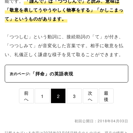
能です。
「謹んで」は「つつしんで」と読み、意味は
「敬意を表してうやうやしく物事をする」「かしこまっ
て」というものがあります。
「つつしむ」という動詞に、接続助詞の「て」が付き、
「つつしみて」が音変化した言葉です。相手に敬意を払
い、礼儀正しく謙虚な様子を見て取ることができます。
「拝命」の英語表現
次のページ:
前
次
最
1
2
3
へ
へ
後
初回公開日：2018年04月03日
記載されている内容は2025年03月05日時点のものです。現在の情報と