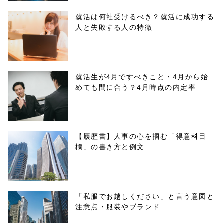
parts/sns-
就活は何社受けるべき？就活に成功する
人と失敗する人の特徴
buttons.php on
line
10
/1045293"
就活生が4月ですべきこと・4月から始
めても間に合う？4月時点の内定率
onclick="windo
w.open(this.hre
f, 'Gwindow',
【履歴書】人事の心を掴む「得意科目
欄」の書き方と例文
'width=550,
height=450,
menubar=no,
「私服でお越しください」と言う意図と
注意点・服装やブランド
toolbar=no,