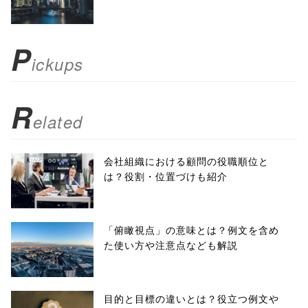
scrollbars=yes'
); return
P
ickups
false;"> シェア
R
elated
会社組織における顧問の役職順位と
は？役割・位置づけも紹介
「俯瞰視点」の意味とは？例文を含め
た使い方や注意点なども解説
目的と目標の違いとは？役立つ例文や