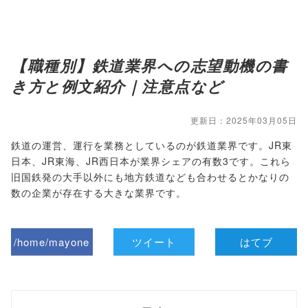
【職種別】鉄道業界への志望動機の書
き方と例文紹介｜注意点など
更新日：2025年03月05日
鉄道の運営、運行を業務としているのが鉄道業界です。JR東
日本、JR東海、JR西日本が業界シェアの有数3です。これら
旧国鉄発の大手以外にも地方鉄道なども合わせるとかなりの
数の企業が存在する大きな業界です。
/home/mayone
ツイート
はてブ
z/tap-
biz.jp/public_ht