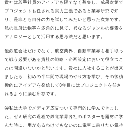
貴社は若手社員のアイデアも隔てなく募集し、成果次第で
プロジェクトも任される実力主義であると業界研究で知
り、是非とも自分の力を試してみたいと思った次第です。
私の長所は物事を多角的に見て、異なるジャンルの要素を
アナロジーとして活用する思考法だと思います。
他鉄道会社だけでなく、航空業界、自動車業界も相手取っ
て戦う必要がある貴社の戦略・企画策定において役立つこ
とは間違いないかと思います。貴社に入社することが出来
ましたら、初めの半年間で現場のやり方を学び、その後積
極的にアイデアを発信して3年目にはプロジェクトを任さ
れるように励む所存です。
④私は大学でメディア広告ついて専門的に学んできまし
た。ゼミ研究の過程で鉄道業界各社のポスターを題材に学
んだ時に、用があるわけでもないのに電車に乗りたい気持