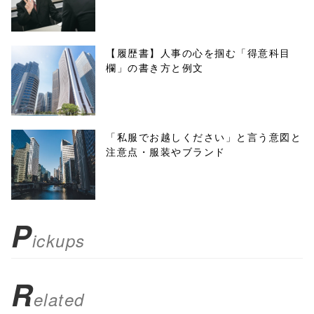
w.open(this.hre
f, 'Gwindow',
【履歴書】人事の心を掴む「得意科目
欄」の書き方と例文
'width=550,
height=450,
menubar=no,
「私服でお越しください」と言う意図と
注意点・服装やブランド
toolbar=no,
scrollbars=yes'
); return
P
ickups
false;"> シェア
R
elated