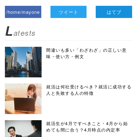
/home/mayone
ツイート
はてブ
z/tap-
L
atests
biz.jp/public_ht
ml/wp-
間違いも多い「わざわざ」の正しい意
味・使い方・例文
content/themes
/tapbiz_theme/
parts/sns-
就活は何社受けるべき？就活に成功する
人と失敗する人の特徴
buttons.php on
line
10
/1074485"
就活生が4月ですべきこと・4月から始
めても間に合う？4月時点の内定率
onclick="windo