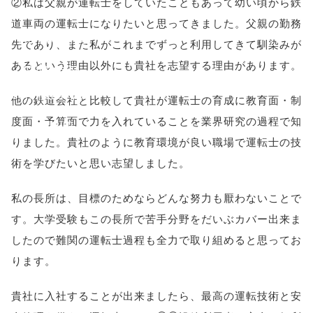
②私は父親が運転士をしていたこともあって幼い頃から鉄
height=450,
道車両の運転士になりたいと思ってきました。父親の勤務
menubar=no,
先であり、また私がこれまでずっと利用してきて馴染みが
あるという理由以外にも貴社を志望する理由があります。
toolbar=no,
scrollbars=yes'
他の鉄道会社と比較して貴社が運転士の育成に教育面・制
度面・予算面で力を入れていることを業界研究の過程で知
); return
りました。貴社のように教育環境が良い職場で運転士の技
false;"> シェア
術を学びたいと思い志望しました。
私の長所は、目標のためならどんな努力も厭わないことで
す。大学受験もこの長所で苦手分野をだいぶカバー出来ま
したので難関の運転士過程も全力で取り組めると思ってお
ります。
貴社に入社することが出来ましたら、最高の運転技術と安