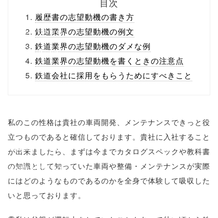
目次
ml/wp-
履歴書の志望動機の書き方
content/themes
鉄道業界の志望動機の例文
鉄道業界の志望動機のダメな例
/tapbiz_theme/
鉄道業界の志望動機を書くときの注意点
parts/sns-
鉄道会社に採用をもらうためにすべきこと
buttons.php on
line
10
私のこの性格は貴社の車両開発、メンテナンスできっと役
/1074485"
立つものであると確信しております。貴社に入社すること
onclick="windo
が出来ましたら、まずは今までカタログスペックや教科書
の知識として知っていた車両や整備・メンテナンスが実際
w.open(this.hre
にはどのようなものであるのかを全身で体験して吸収した
f, 'Gwindow',
いと思っております。
'width=550,