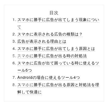
biz.jp/public_ht
目次
ml/wp-
スマホに勝手に広告が出てしまう現象につい
content/themes
て
スマホに表示される広告の種類は？
/tapbiz_theme/
広告が表示される理由とは
parts/sns-
スマホに勝手に広告が出てしまう原因とは
buttons.php on
スマホに勝手に広告が出る時の対処法
スマホに広告が出て困っている時に使えるツ
line
10
ール5つ
/1134036"
Androidの場合に使えるツール4つ
onclick="windo
スマホに勝手に広告が出る原因と対処法を理
解して快適に
w.open(this.hre
f, 'Gwindow',