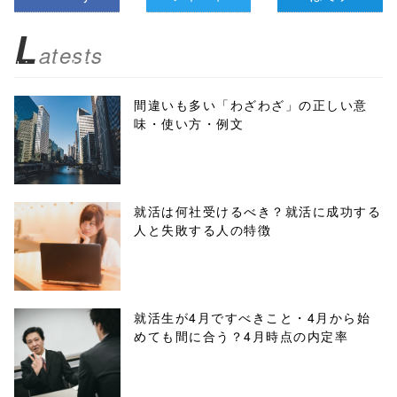
z/tap-
L
atests
biz.jp/public_ht
ml/wp-
間違いも多い「わざわざ」の正しい意
味・使い方・例文
content/themes
/tapbiz_theme/
parts/sns-
就活は何社受けるべき？就活に成功する
人と失敗する人の特徴
buttons.php on
line
10
/1134036"
就活生が4月ですべきこと・4月から始
めても間に合う？4月時点の内定率
onclick="windo
w.open(this.hre