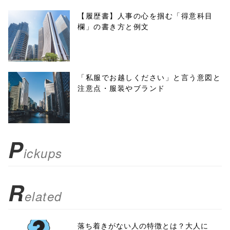
f, 'Gwindow',
【履歴書】人事の心を掴む「得意科目
欄」の書き方と例文
'width=550,
height=450,
menubar=no,
「私服でお越しください」と言う意図と
注意点・服装やブランド
toolbar=no,
scrollbars=yes'
); return
P
ickups
false;"> シェア
R
elated
落ち着きがない人の特徴とは？大人に