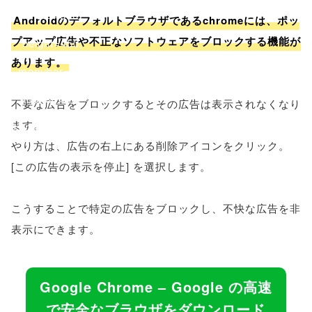
'width=550,
Androidのデフォルトブラウザであるchromeには、ポッ
プアップ広告や不正なソフトウェアをブロックする機能が
height=450,
あります。
menubar=no,
toolbar=no,
不要な広告をブロックするとその広告は表示されなくなり
ます。
scrollbars=yes'
やり方は、広告の右上にある削除アイコンをクリック。
); return
[この広告の表示を停止] を選択します。
false;"> シェア
こうすることで特定の広告をブロックし、不快な広告を非
表示にできます。
Google Chrome – Google の高速
で安全なブラウザをダウンロード