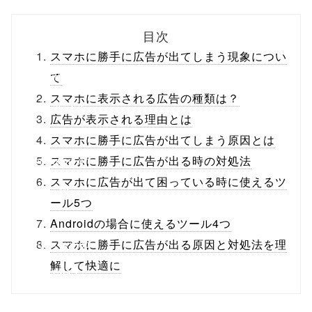
biz.jp/public_ht
目次
ml/wp-
スマホに勝手に広告が出てしまう現象につい
content/themes
て
スマホに表示される広告の種類は？
/tapbiz_theme/
広告が表示される理由とは
parts/sns-
スマホに勝手に広告が出てしまう原因とは
buttons.php on
スマホに勝手に広告が出る時の対処法
スマホに広告が出て困っている時に使えるツ
line
10
ール5つ
/1134036"
Androidの場合に使えるツール4つ
onclick="windo
スマホに勝手に広告が出る原因と対処法を理
解して快適に
w.open(this.hre
f, 'Gwindow',