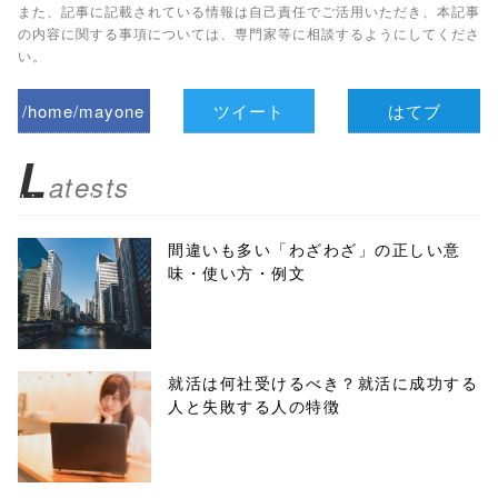
また、記事に記載されている情報は自己責任でご活用いただき、本記事
の内容に関する事項については、専門家等に相談するようにしてくださ
い。
/home/mayone
ツイート
はてブ
z/tap-
L
atests
biz.jp/public_ht
ml/wp-
間違いも多い「わざわざ」の正しい意
味・使い方・例文
content/themes
/tapbiz_theme/
parts/sns-
就活は何社受けるべき？就活に成功する
人と失敗する人の特徴
buttons.php on
line
10