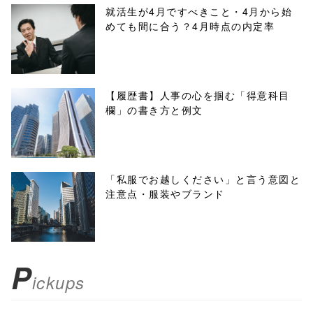
/1134036"
就活生が4月ですべきこと・4月から始
めても間に合う？4月時点の内定率
onclick="windo
w.open(this.hre
f, 'Gwindow',
【履歴書】人事の心を掴む「得意科目
欄」の書き方と例文
'width=550,
height=450,
menubar=no,
「私服でお越しください」と言う意図と
注意点・服装やブランド
toolbar=no,
scrollbars=yes'
); return
P
ickups
false;"> シェア