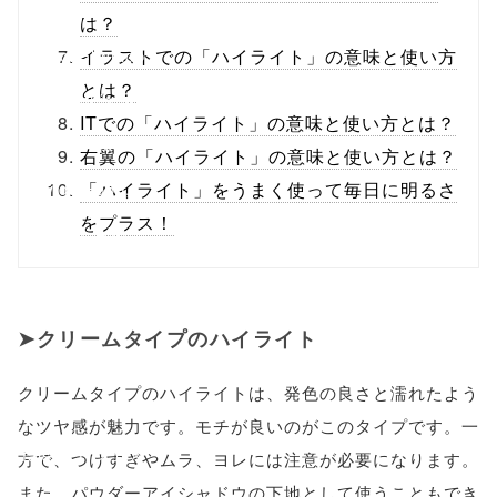
/1033509"
は？
onclick="windo
イラストでの「ハイライト」の意味と使い方
とは？
w.open(this.hre
ITでの「ハイライト」の意味と使い方とは？
f, 'Gwindow',
右翼の「ハイライト」の意味と使い方とは？
'width=550,
「ハイライト」をうまく使って毎日に明るさ
をプラス！
height=450,
menubar=no,
toolbar=no,
クリームタイプのハイライト
scrollbars=yes'
クリームタイプのハイライトは、発色の良さと濡れたよう
); return
なツヤ感が魅力です。モチが良いのがこのタイプです。一
false;"> シェア
方で、つけすぎやムラ、ヨレには注意が必要になります。
また、パウダーアイシャドウの下地として使うこともでき