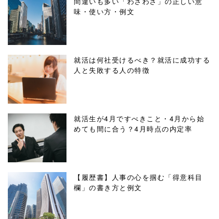
間違いも多い「わざわざ」の正しい意
味・使い方・例文
content/themes
/tapbiz_theme/
parts/sns-
就活は何社受けるべき？就活に成功する
人と失敗する人の特徴
buttons.php on
line
10
/1033509"
就活生が4月ですべきこと・4月から始
めても間に合う？4月時点の内定率
onclick="windo
w.open(this.hre
f, 'Gwindow',
【履歴書】人事の心を掴む「得意科目
欄」の書き方と例文
'width=550,
height=450,