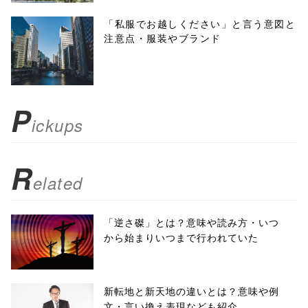
menubar=no,
「私服でお越しください」と言う意図と
注意点・服装やブランド
toolbar=no,
scrollbars=yes'
); return
P
ickups
false;"> シェア
R
elated
「逆さ磔」とは？意味や読み方・いつ
から始まりいつまで行われていた
新転地と新天地の違いとは？意味や例
文・言い換え表現なども紹介