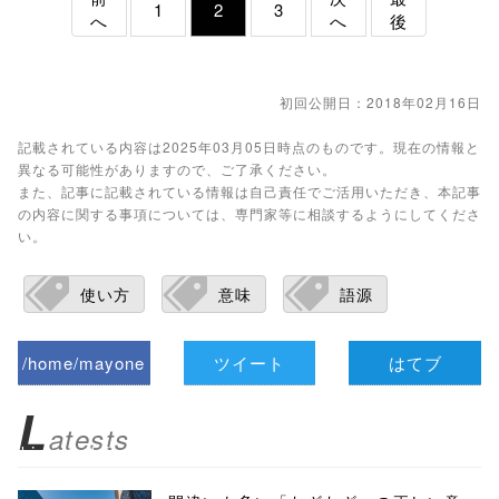
1
2
3
へ
へ
後
初回公開日：2018年02月16日
記載されている内容は2025年03月05日時点のものです。現在の情報と
異なる可能性がありますので、ご了承ください。
また、記事に記載されている情報は自己責任でご活用いただき、本記事
の内容に関する事項については、専門家等に相談するようにしてくださ
い。
使い方
意味
語源
/home/mayone
ツイート
はてブ
z/tap-
L
atests
biz.jp/public_ht
ml/wp-