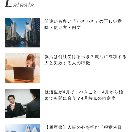
L
atests
biz.jp/public_ht
ml/wp-
間違いも多い「わざわざ」の正しい意
味・使い方・例文
content/themes
/tapbiz_theme/
parts/sns-
就活は何社受けるべき？就活に成功する
人と失敗する人の特徴
buttons.php on
line
10
/1038431"
就活生が4月ですべきこと・4月から始
めても間に合う？4月時点の内定率
onclick="windo
w.open(this.hre
f, 'Gwindow',
【履歴書】人事の心を掴む「得意科目