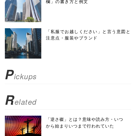
欄」の書き方と例文
'width=550,
height=450,
menubar=no,
「私服でお越しください」と言う意図と
注意点・服装やブランド
toolbar=no,
scrollbars=yes'
); return
P
ickups
false;"> シェア
R
elated
「逆さ磔」とは？意味や読み方・いつ
から始まりいつまで行われていた