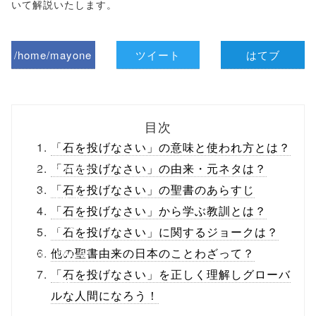
いて解説いたします。
/home/mayone
ツイート
はてブ
z/tap-
biz.jp/public_ht
目次
ml/wp-
「石を投げなさい」の意味と使われ方とは？
content/themes
「石を投げなさい」の由来・元ネタは？
「石を投げなさい」の聖書のあらすじ
/tapbiz_theme/
「石を投げなさい」から学ぶ教訓とは？
parts/sns-
「石を投げなさい」に関するジョークは？
buttons.php on
他の聖書由来の日本のことわざって？
「石を投げなさい」を正しく理解しグローバ
line
10
ルな人間になろう！
/1038431"