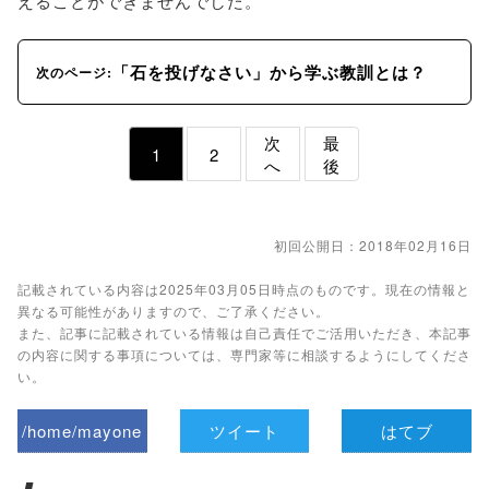
えることができませんでした。
「石を投げなさい」から学ぶ教訓とは？
次のページ:
次
最
1
2
へ
後
初回公開日：2018年02月16日
記載されている内容は2025年03月05日時点のものです。現在の情報と
異なる可能性がありますので、ご了承ください。
また、記事に記載されている情報は自己責任でご活用いただき、本記事
の内容に関する事項については、専門家等に相談するようにしてくださ
い。
/home/mayone
ツイート
はてブ
z/tap-