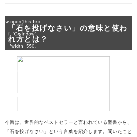
onclick="windo
w.open(this.hre
「石を投げなさい」の意味と使わ
f, 'Gwindow',
れ方とは？
'width=550,
height=450,
menubar=no,
toolbar=no,
scrollbars=yes'
); return
false;"> シェア
今回は、世界的なベストセラーと言われている聖書から、
「石を投げなさい」という言葉を紹介します。聞いたこと