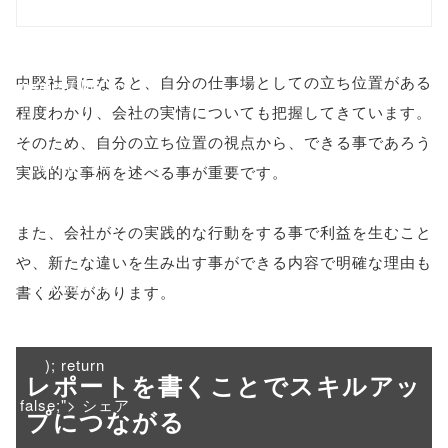
/1016703"
onclick="windo
中堅社員になると、自分の仕事場としての立ち位置がある
w.open(this.hre
程度わかり、会社の実情についても把握してきています。
f, 'Gwindow',
そのため、自分の立ち位置の視点から、できる事であろう
'width=550,
実践的な事柄を述べる事が重要です。
height=450,
また、会社がその実践的な行動をする事で利益を生むこと
menubar=no,
や、新たな違いを生み出す事ができる内容で明確な理由も
toolbar=no,
書く必要があります。
scrollbars=yes'
); return
レポートを書くことでスキルアッ
false;"> シェア
プにつながる