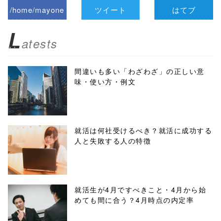
/home/mayone
ツイート
はてブ
z/tap-
L
atests
biz.jp/public_ht
ml/wp-
間違いも多い「わざわざ」の正しい意
味・使い方・例文
content/themes
/tapbiz_theme/
parts/sns-
就活は何社受けるべき？就活に成功する
人と失敗する人の特徴
buttons.php on
line
10
/1016703"
就活生が4月ですべきこと・4月から始
めても間に合う？4月時点の内定率
onclick="windo