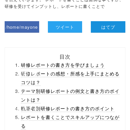
研修を受けてインプットし、レポートに書くことで
/home/mayone
ツイート
はてブ
z/tap-
biz.jp/public_ht
目次
ml/wp-
研修レポートの書き方を学びましょう
content/themes
研修レポートの感想・所感を上手にまとめる
コツは？
/tapbiz_theme/
テーマ別研修レポートの例文と書き方のポイ
parts/sns-
ントは？
buttons.php on
執筆者別研修レポートの書き方のポイント
レポートを書くことでスキルアップにつなが
line
10
る