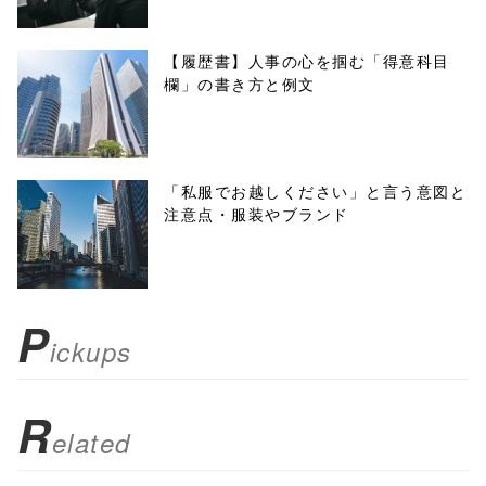
w.open(this.hre
f, 'Gwindow',
【履歴書】人事の心を掴む「得意科目
欄」の書き方と例文
'width=550,
height=450,
menubar=no,
「私服でお越しください」と言う意図と
注意点・服装やブランド
toolbar=no,
scrollbars=yes'
); return
P
ickups
false;"> シェア
R
elated