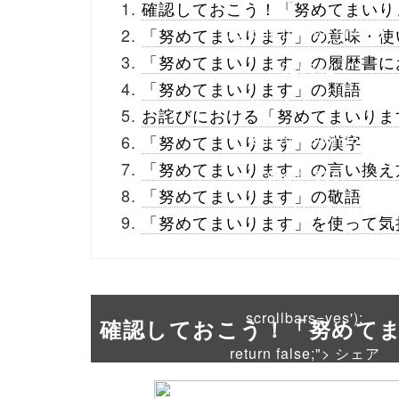
確認しておこう！「努めてまいり
buttons.php on line
10
「努めてまいります」の意味・使
「努めてまいります」の履歴書に
/1020542"
「努めてまいります」の類語
onclick="window.open
お詫びにおける「努めてまいりま
(this.href, 'Gwindow',
「努めてまいります」の漢字
「努めてまいります」の言い換え
'width=550,
「努めてまいります」の敬語
height=450,
「努めてまいります」を使って気
menubar=no,
toolbar=no,
scrollbars=yes');
確認しておこう！「努めて
return false;"> シェア