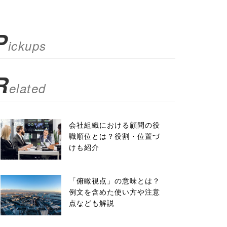
P
ickups
R
elated
会社組織における顧問の役
職順位とは？役割・位置づ
けも紹介
「俯瞰視点」の意味とは？
例文を含めた使い方や注意
点なども解説