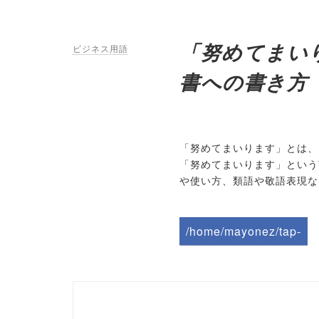
「努めてまい
ビジネス用語
書への書き方
「努めてまいります」とは、
「努めてまいります」という
や使い方、類語や敬語表現な
/home/mayonez/tap-
biz.jp/public_html/wp-
content/themes/tapbiz
_theme/parts/sns-