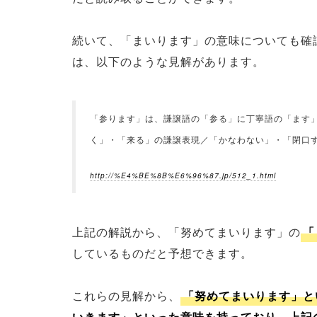
続いて、「まいります」の意味についても確
は、以下のような見解があります。
「参ります」は、謙譲語の「参る」に丁寧語の「ます
く」・「来る」の謙譲表現／「かなわない」・「閉口
http://%E4%BE%8B%E6%96%87.jp/512_1.html
上記の解説から、「努めてまいります」の
「
しているものだと予想できます。
これらの見解から、
「努めてまいります」と
いきます」といった意味を持っており、上記