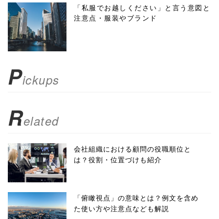
menubar=no,
「私服でお越しください」と言う意図と
注意点・服装やブランド
toolbar=no,
scrollbars=yes'
); return
P
ickups
false;"> シェア
R
elated
会社組織における顧問の役職順位と
は？役割・位置づけも紹介
「俯瞰視点」の意味とは？例文を含め
た使い方や注意点なども解説