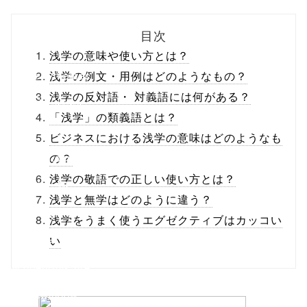
biz.jp/public_ht
目次
ml/wp-
浅学の意味や使い方とは？
content/themes
浅学の例文・用例はどのようなもの？
浅学の反対語・ 対義語には何がある？
/tapbiz_theme/
「浅学」の類義語とは？
parts/sns-
ビジネスにおける浅学の意味はどのようなも
buttons.php on
の？
浅学の敬語での正しい使い方とは？
line
10
浅学と無学はどのように違う？
/1026745"
浅学をうまく使うエグゼクティブはカッコい
onclick="windo
い
w.open(this.hre
f, 'Gwindow',