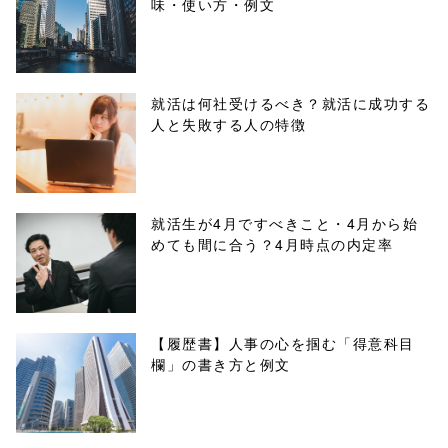
味・使い方・例文
content/themes
/tapbiz_theme/
parts/sns-
就活は何社受けるべき？就活に成功する
人と失敗する人の特徴
buttons.php on
line
10
/1026745"
就活生が4月ですべきこと・4月から始
めても間に合う？4月時点の内定率
onclick="windo
w.open(this.hre
f, 'Gwindow',
【履歴書】人事の心を掴む「得意科目
欄」の書き方と例文
'width=550,
height=450,