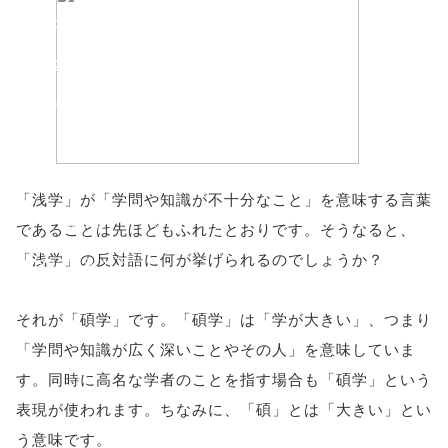
'width=550,
height=450,
menubar=no,
toolbar=no,
scrollbars=yes'
「浅学」が「学問や知識が不十分なこと」を意味する言葉
); return
であることは先ほどもふれたとおりです。そうなると、
「浅学」の反対語に何が挙げられるのでしょうか？
false;"> シェア
それが「碩学」です。「碩学」は「学が大きい」、つまり
「学問や知識が広く深いことやその人」を意味していま
す。同時に高名な学者のことを指す場合も「碩学」という
表現が使われます。ちなみに、「碩」とは「大きい」とい
う意味です。