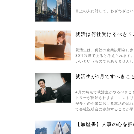
line
10
目上の人に対して、わざわざとい
/1026745"
onclick="window.open(this.h
就活は何社受けるべき？
ref, 'Gwindow', 'width=550,
height=450, menubar=no,
就活生は、何社の企業説明会に参
30社程度であると考えられます
toolbar=no, scrollbars=yes');
いいというものでもありませんし
return false;"> シェア
就活生が4月ですべきこ
4月の時点で就活生がやるべきこ
トリーが開始されます。エントリ
が多くの企業における就活の流れ
て会社説明会に参加することが挙
【履歴書】人事の心を掴