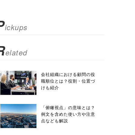
P
ickups
R
elated
会社組織における顧問の役
職順位とは？役割・位置づ
けも紹介
「俯瞰視点」の意味とは？
例文を含めた使い方や注意
点なども解説