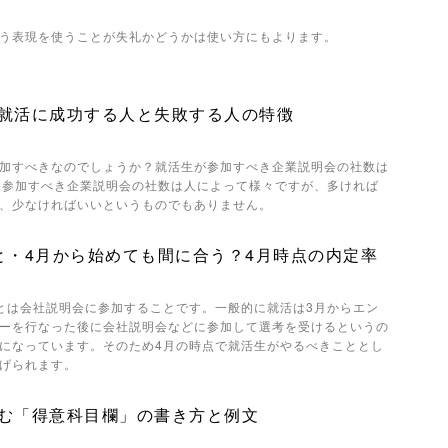
う表現を使うことが失礼かどうかは使い方にもよります。
就活に成功する人と失敗する人の特徴
加すべきなのでしょうか？就活生が参加すべき企業説明会の社数は
。参加すべき企業説明会の社数は人によって様々ですが、多ければ
、少なければいいというものでもありません。
と・4月から始めても間に合う？4月時点の内定率
とは会社説明会に参加することです。一般的に就活は3月からエン
ーを行なった後に会社説明会などに参加して選考を受けるというの
になっています。そのため4月の時点で就活生がやるべきこととし
げられます。
む「得意科目欄」の書き方と例文