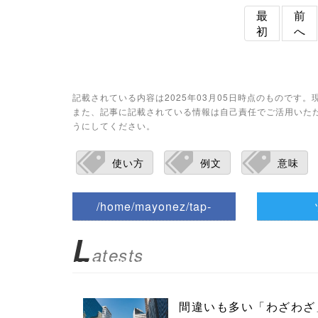
最
前
初
へ
記載されている内容は2025年03月05日時点のものです
また、記事に記載されている情報は自己責任でご活用いた
うにしてください。
使い方
例文
意味
/home/mayonez/tap-
biz.jp/public_html/wp-
L
atests
content/themes/tapbiz_them
e/parts/sns-buttons.php on
間違いも多い「わざわざ