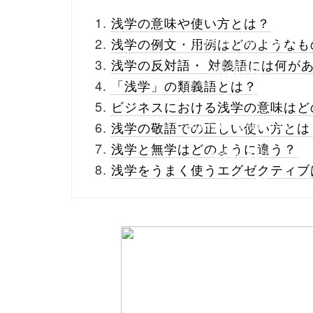
_theme/parts/sns-
浅学の意味や使い方とは？
buttons.php on line
10
浅学の例文・用例はどのようなも
浅学の反対語・ 対義語には何が
/1026745"
「浅学」の類義語とは？
onclick="window.open
ビジネスにおける浅学の意味はど
(this.href, 'Gwindow',
浅学の敬語での正しい使い方とは
浅学と無学はどのように違う？
'width=550,
浅学をうまく使うエグゼクティブ
height=450,
menubar=no,
toolbar=no,
scrollbars=yes');
return false;"> シェア