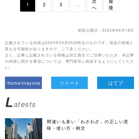
次
最
1
2
3
...
へ
後
初回公開日：2022年04月18日
記載されている内容は2025年03月05日時点のものです。現在の情報と
異なる可能性がありますので、ご了承ください。
また、記事に記載されている情報は自己責任でご活用いただき、本記事
の内容に関する事項については、専門家等に相談するようにしてくださ
い。
/home/mayone
ツイート
はてブ
z/tap-
L
atests
biz.jp/public_ht
ml/wp-
間違いも多い「わざわざ」の正しい意
味・使い方・例文
content/themes