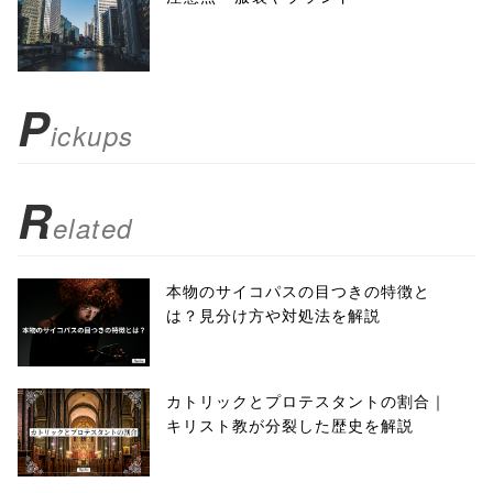
toolbar=no,
scrollbars=yes'
); return
P
ickups
false;"> シェア
R
elated
本物のサイコパスの目つきの特徴と
は？見分け方や対処法を解説
カトリックとプロテスタントの割合｜
キリスト教が分裂した歴史を解説