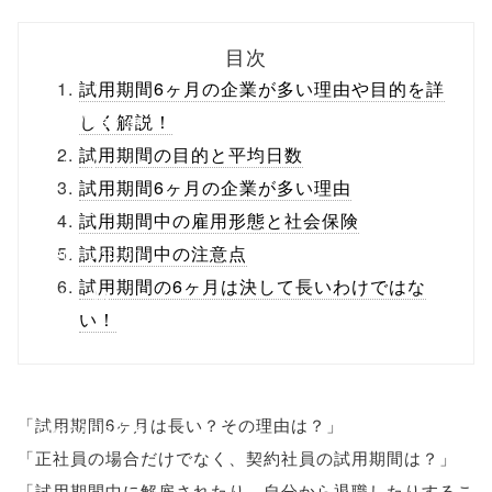
biz.jp/public_ht
目次
ml/wp-
試用期間6ヶ月の企業が多い理由や目的を詳
content/themes
しく解説！
試用期間の目的と平均日数
/tapbiz_theme/
試用期間6ヶ月の企業が多い理由
parts/sns-
試用期間中の雇用形態と社会保険
buttons.php on
試用期間中の注意点
試用期間の6ヶ月は決して長いわけではな
line
10
い！
/1131419"
onclick="windo
「試用期間6ヶ月は長い？その理由は？」
w.open(this.hre
「正社員の場合だけでなく、契約社員の試用期間は？」
f, 'Gwindow',
「試用期間中に解雇されたり、自分から退職したりするこ