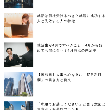
/tapbiz_theme/
parts/sns-
就活は何社受けるべき？就活に成功する
人と失敗する人の特徴
buttons.php on
line
10
/1131419"
就活生が4月ですべきこと・4月から始
めても間に合う？4月時点の内定率
onclick="windo
w.open(this.hre
f, 'Gwindow',
【履歴書】人事の心を掴む「得意科目
欄」の書き方と例文
'width=550,
height=450,
menubar=no,
「私服でお越しください」と言う意図と
注意点・服装やブランド