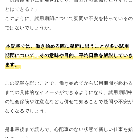
'width=550,
とはできる？」
このように、試用期間について疑問や不安を持っているの
height=450,
ではないでしょうか。
menubar=no,
toolbar=no,
本記事では、働き始める際に疑問に思うことが多い試用
期間について、その意味や目的、平均日数を解説していき
scrollbars=yes'
ます。
); return
false;"> シェア
この記事を読むことで、働き始めてから試用期間が終わる
までの具体的なイメージができるようになり、試用期間中
の社会保険や注意点なども併せて知ることで疑問や不安が
なくなるでしょう。
是非最後まで読んで、心配事のない状態で新しい仕事を始