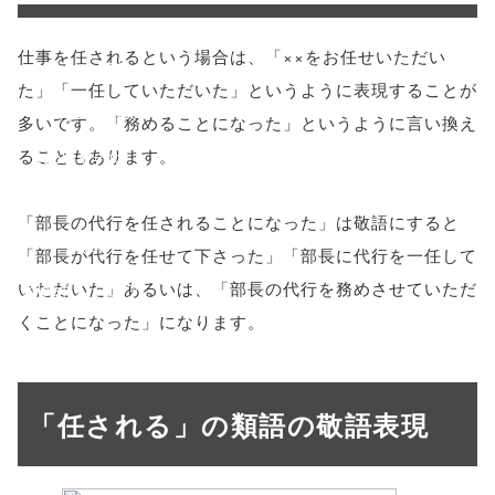
'width=550,
仕事を任されるという場合は、「××をお任せいただい
height=450,
た」「一任していただいた」というように表現することが
menubar=no,
多いです。「務めることになった」というように言い換え
ることもあります。
toolbar=no,
scrollbars=yes'
「部長の代行を任されることになった」は敬語にすると
); return
「部長が代行を任せて下さった」「部長に代行を一任して
いただいた」あるいは、「部長の代行を務めさせていただ
false;"> シェア
くことになった」になります。
「任される」の類語の敬語表現