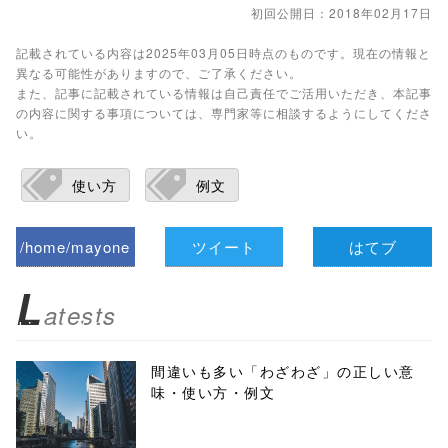
初回公開日：2018年02月17日
記載されている内容は2025年03月05日時点のものです。現在の情報と
異なる可能性がありますので、ご了承ください。
また、記事に記載されている情報は自己責任でご活用いただき、本記事
の内容に関する事項については、専門家等に相談するようにしてくださ
い。
使い方
例文
/home/mayone
ツイート
はてブ
z/tap-
L
atests
biz.jp/public_ht
ml/wp-
間違いも多い「わざわざ」の正しい意
味・使い方・例文
content/themes
/tapbiz_theme/