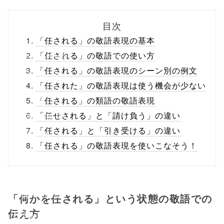
biz.jp/public_ht
目次
ml/wp-
「任される」の敬語表現の基本
content/themes
「任される」の敬語での使い方
「任される」の敬語表現のシーン別の例文
/tapbiz_theme/
「任された」の敬語表現は使う機会が少ない
parts/sns-
「任される」の類語の敬語表現
buttons.php on
「任せされる」と「請け負う」の違い
「任される」と「引き受ける」の違い
line
10
「任される」の敬語表現を使いこなそう！
/1039189"
onclick="windo
w.open(this.hre
「何かを任される」という状態の敬語での
伝え方
f, 'Gwindow',