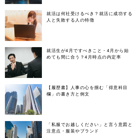
parts/sns-
就活は何社受けるべき？就活に成功する
人と失敗する人の特徴
buttons.php on
line
10
/1039189"
就活生が4月ですべきこと・4月から始
めても間に合う？4月時点の内定率
onclick="windo
w.open(this.hre
f, 'Gwindow',
【履歴書】人事の心を掴む「得意科目
欄」の書き方と例文
'width=550,
height=450,
menubar=no,
「私服でお越しください」と言う意図と
注意点・服装やブランド
toolbar=no,