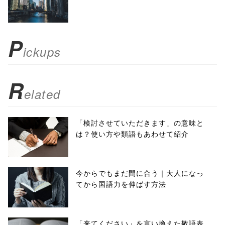
scrollbars=yes'
); return
P
ickups
false;"> シェア
R
elated
「検討させていただきます」の意味と
は？使い方や類語もあわせて紹介
今からでもまだ間に合う｜大人になっ
てから国語力を伸ばす方法
「来てください」を言い換えた敬語表