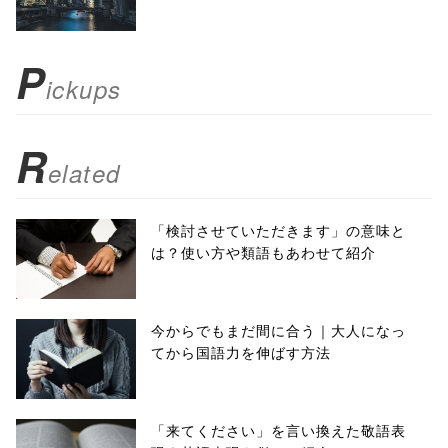
scrollbars=yes'
); return
P
ickups
false;"> シェア
R
elated
「検討させていただきます」の意味と
は？使い方や類語もあわせて紹介
今からでもまだ間に合う｜大人になっ
てから国語力を伸ばす方法
「来てください」を言い換えた敬語表