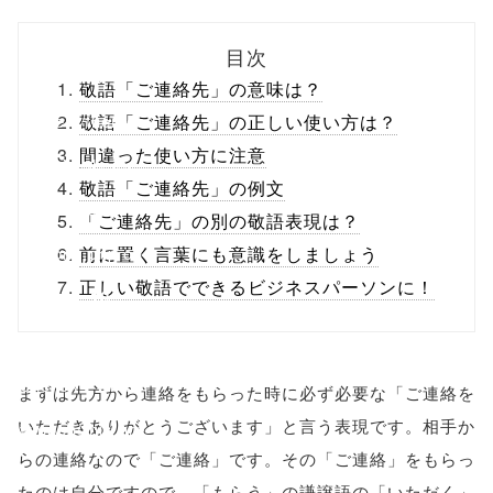
biz.jp/public_ht
目次
ml/wp-
敬語「ご連絡先」の意味は？
content/themes
敬語「ご連絡先」の正しい使い方は？
間違った使い方に注意
/tapbiz_theme/
敬語「ご連絡先」の例文
parts/sns-
「ご連絡先」の別の敬語表現は？
buttons.php on
前に置く言葉にも意識をしましょう
正しい敬語でできるビジネスパーソンに！
line
10
/1039358"
onclick="windo
まずは先方から連絡をもらった時に必ず必要な「ご連絡を
いただきありがとうございます」と言う表現です。相手か
w.open(this.hre
らの連絡なので「ご連絡」です。その「ご連絡」をもらっ
f, 'Gwindow',
たのは自分ですので、「もらう」の謙譲語の「いただく」