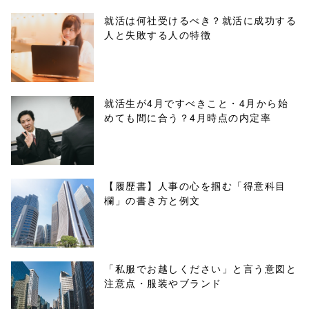
parts/sns-
就活は何社受けるべき？就活に成功する
人と失敗する人の特徴
buttons.php on
line
10
/1039358"
就活生が4月ですべきこと・4月から始
めても間に合う？4月時点の内定率
onclick="windo
w.open(this.hre
f, 'Gwindow',
【履歴書】人事の心を掴む「得意科目
欄」の書き方と例文
'width=550,
height=450,
menubar=no,
「私服でお越しください」と言う意図と
注意点・服装やブランド
toolbar=no,