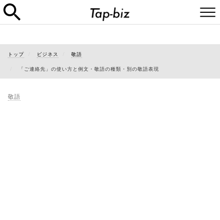
トップ
ビジネス
敬語
「ご連絡先」の使い方と例文・敬語の種類・別の敬語表現
敬語