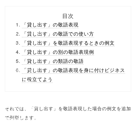
biz.jp/public_ht
目次
ml/wp-
「貸し出す」の敬語表現
content/themes
「貸し出す」の敬語での使い方
「貸し出す」を敬語表現するときの例文
/tapbiz_theme/
「貸し出す」の別の敬語表現例
parts/sns-
「貸し出す」の類語の敬語
buttons.php on
「貸し出す」の敬語表現を身に付けビジネス
に役立てよう
line
10
/1040387"
onclick="windo
それでは、「貸し出す」を敬語表現した場合の例文を追加
で列挙します。
w.open(this.hre
f, 'Gwindow',