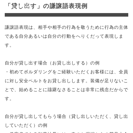
「貸し出す」の謙譲語表現例
'width=550,
height=450,
謙譲語表現は、相手や相手の行為を敬うために行為の主体
menubar=no,
である自分あるいは自分の行動をへりくだって表現しま
toolbar=no,
す。
scrollbars=yes'
自分が貸し出す場合（お貸し出しする）の例
); return
・初めてボルダリングをご経験いただくお客様には、全員
false;"> シェア
に対し安全ベルトをお貸し出しします。装備が足りないこ
とで、始めることに躊躇なさることは非常に残念だからで
す。
自分が貸し出してもらう場合（貸し出しいただく、貸し出
していただく）の例