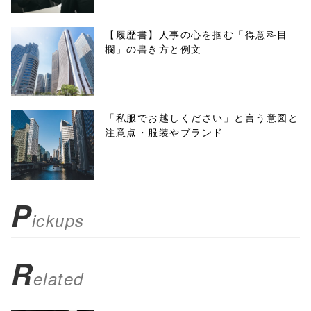
w.open(this.hre
f, 'Gwindow',
【履歴書】人事の心を掴む「得意科目
欄」の書き方と例文
'width=550,
height=450,
menubar=no,
「私服でお越しください」と言う意図と
注意点・服装やブランド
toolbar=no,
scrollbars=yes'
); return
P
ickups
false;"> シェア
R
elated