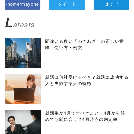
/home/mayone
ツイート
はてブ
z/tap-
L
atests
biz.jp/public_ht
ml/wp-
間違いも多い「わざわざ」の正しい意
味・使い方・例文
content/themes
/tapbiz_theme/
parts/sns-
就活は何社受けるべき？就活に成功する
人と失敗する人の特徴
buttons.php on
line
10
/1040387"
就活生が4月ですべきこと・4月から始
めても間に合う？4月時点の内定率
onclick="windo