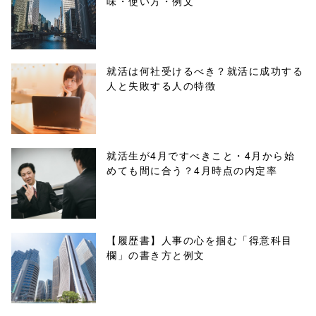
味・使い方・例文
content/themes
/tapbiz_theme/
parts/sns-
就活は何社受けるべき？就活に成功する
人と失敗する人の特徴
buttons.php on
line
10
/1041479"
就活生が4月ですべきこと・4月から始
めても間に合う？4月時点の内定率
onclick="windo
w.open(this.hre
f, 'Gwindow',
【履歴書】人事の心を掴む「得意科目
欄」の書き方と例文
'width=550,
height=450,