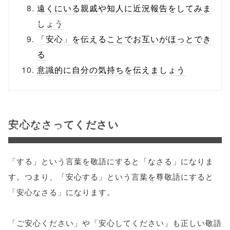
/1041479"
遠くにいる親戚や知人に近況報告をしてみま
onclick="windo
しょう
「安心」を伝えることでお互いがほっとでき
w.open(this.hre
る
f, 'Gwindow',
意識的に自分の気持ちを伝えましょう
'width=550,
height=450,
安心なさってください
menubar=no,
toolbar=no,
「する」という言葉を敬語にすると「なさる」になりま
scrollbars=yes'
す。つまり、「安心する」という言葉を尊敬語にすると
); return
「安心なさる」になります。
false;"> シェア
「ご安心ください」や「安心してください」も正しい敬語