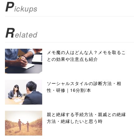
P
ickups
false;"> シェア
R
elated
メモ魔の人はどんな人？メモを取るこ
との効果や注意点も紹介
ソーシャルスタイルの診断方法・相
性・研修｜16分割/本
親と絶縁する手続方法・親戚との絶縁
方法・絶縁したいと思う時