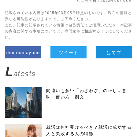
初回公開日：2022年08月08日
記載されている内容は2025年03月05日時点のものです。現在の情報と
異なる可能性がありますので、ご了承ください。
また、記事に記載されている情報は自己責任でご活用いただき、本記事
の内容に関する事項については、専門家等に相談するようにしてくださ
い。
/home/mayone
ツイート
はてブ
z/tap-
L
atests
biz.jp/public_ht
ml/wp-
間違いも多い「わざわざ」の正しい意
味・使い方・例文
content/themes
/tapbiz_theme/
parts/sns-
就活は何社受けるべき？就活に成功する
人と失敗する人の特徴