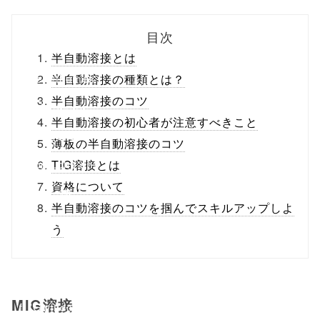
biz.jp/public_ht
目次
ml/wp-
半自動溶接とは
content/themes
半自動溶接の種類とは？
半自動溶接のコツ
/tapbiz_theme/
半自動溶接の初心者が注意すべきこと
parts/sns-
薄板の半自動溶接のコツ
buttons.php on
TIG溶接とは
資格について
line
10
半自動溶接のコツを掴んでスキルアップしよ
/1134699"
う
onclick="windo
w.open(this.hre
MIG溶接
f, 'Gwindow',