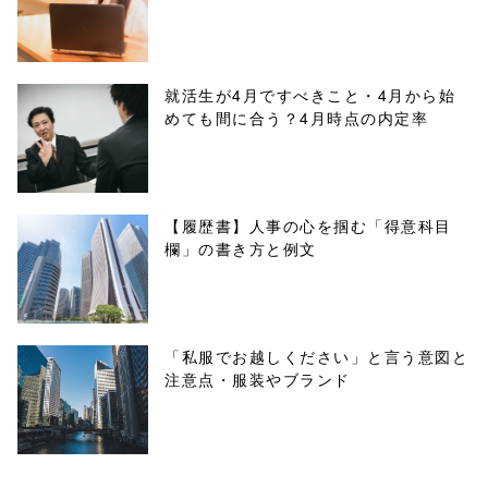
buttons.php on
line
10
/1134699"
就活生が4月ですべきこと・4月から始
めても間に合う？4月時点の内定率
onclick="windo
w.open(this.hre
f, 'Gwindow',
【履歴書】人事の心を掴む「得意科目
欄」の書き方と例文
'width=550,
height=450,
menubar=no,
「私服でお越しください」と言う意図と
注意点・服装やブランド
toolbar=no,
scrollbars=yes'
); return