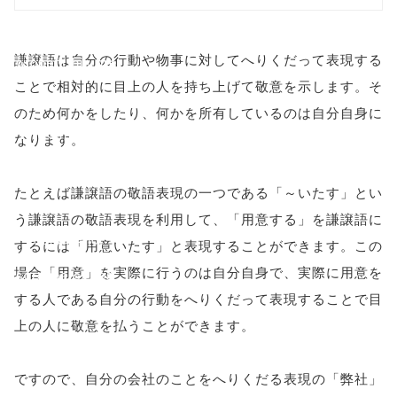
onclick="windo
謙譲語は自分の行動や物事に対してへりくだって表現する
w.open(this.hre
ことで相対的に目上の人を持ち上げて敬意を示します。そ
f, 'Gwindow',
のため何かをしたり、何かを所有しているのは自分自身に
'width=550,
なります。
height=450,
たとえば謙譲語の敬語表現の一つである「～いたす」とい
menubar=no,
う謙譲語の敬語表現を利用して、「用意する」を謙譲語に
toolbar=no,
するには「用意いたす」と表現することができます。この
場合「用意」を実際に行うのは自分自身で、実際に用意を
scrollbars=yes'
する人である自分の行動をへりくだって表現することで目
); return
上の人に敬意を払うことができます。
false;"> シェア
ですので、自分の会社のことをへりくだる表現の「弊社」