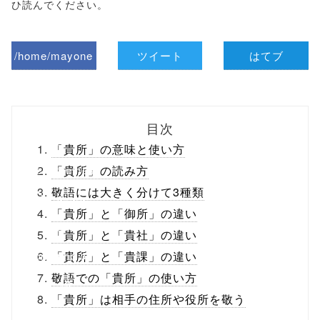
ひ読んでください。
/home/mayone
ツイート
はてブ
z/tap-
biz.jp/public_ht
目次
ml/wp-
「貴所」の意味と使い方
content/themes
「貴所」の読み方
敬語には大きく分けて3種類
/tapbiz_theme/
「貴所」と「御所」の違い
parts/sns-
「貴所」と「貴社」の違い
buttons.php on
「貴所」と「貴課」の違い
敬語での「貴所」の使い方
line
10
「貴所」は相手の住所や役所を敬う
/1050253"