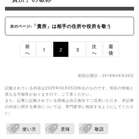
「貴所」は相手の住所や役所を敬う
次のページ:
前
次
最
1
2
3
へ
へ
後
初回公開日：2018年04月26日
記載されている内容は2025年03月05日時点のものです。現在の情報と
異なる可能性がありますので、ご了承ください。
また、記事に記載されている情報は自己責任でご活用いただき、本記事
の内容に関する事項については、専門家等に相談するようにしてくださ
い。
使い方
意味
敬語