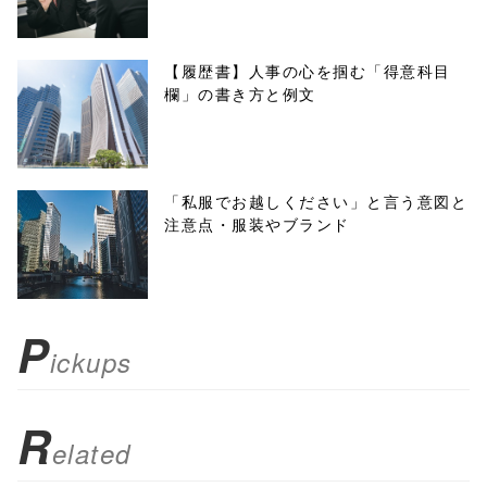
w.open(this.hre
f, 'Gwindow',
【履歴書】人事の心を掴む「得意科目
欄」の書き方と例文
'width=550,
height=450,
menubar=no,
「私服でお越しください」と言う意図と
注意点・服装やブランド
toolbar=no,
scrollbars=yes'
); return
P
ickups
false;"> シェア
R
elated