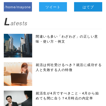
/home/mayone
ツイート
はてブ
z/tap-
L
atests
biz.jp/public_ht
ml/wp-
間違いも多い「わざわざ」の正しい意
味・使い方・例文
content/themes
/tapbiz_theme/
parts/sns-
就活は何社受けるべき？就活に成功する
人と失敗する人の特徴
buttons.php on
line
10
/1050253"
就活生が4月ですべきこと・4月から始
めても間に合う？4月時点の内定率
onclick="windo