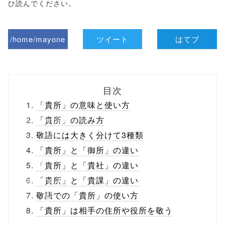
ひ読んでください。
/home/mayone
ツイート
はてブ
z/tap-
biz.jp/public_ht
目次
ml/wp-
「貴所」の意味と使い方
content/themes
「貴所」の読み方
敬語には大きく分けて3種類
/tapbiz_theme/
「貴所」と「御所」の違い
parts/sns-
「貴所」と「貴社」の違い
buttons.php on
「貴所」と「貴課」の違い
敬語での「貴所」の使い方
line
10
「貴所」は相手の住所や役所を敬う
/1050253"