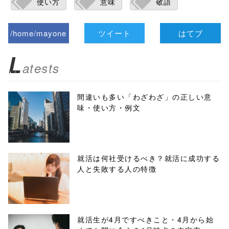
使い方
意味
敬語
/home/mayone
ツイート
はてブ
z/tap-
L
atests
biz.jp/public_ht
ml/wp-
間違いも多い「わざわざ」の正しい意
味・使い方・例文
content/themes
/tapbiz_theme/
parts/sns-
就活は何社受けるべき？就活に成功する
人と失敗する人の特徴
buttons.php on
line
10
/1050253"
就活生が4月ですべきこと・4月から始