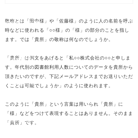
onclick="windo
敬称とは「田中様」や「佐藤様」のように人の名前を呼ぶ
w.open(this.hre
時などに使われる「○○様」の「様」の部分のことを指し
f, 'Gwindow',
ます。では「貴所」の敬称は何なのでしょうか。
'width=550,
「貴所」は例文をあげると「私○○株式会社の○○と申しま
height=450,
す。年代別の図書館利用人数についてのデータを貴所から
menubar=no,
頂きたいのですが、下記メールアドレスまでお送りいただ
toolbar=no,
くことは可能でしょうか」のように使われます。
scrollbars=yes'
このように「貴所」という言葉は用いられ「貴所」に
); return
「様」などをつけて表現することはありません。そのまま
false;"> シェア
「貴所」です。