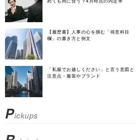
めても間に合う？4月時点の内定率
onclick="windo
w.open(this.hre
f, 'Gwindow',
【履歴書】人事の心を掴む「得意科目
欄」の書き方と例文
'width=550,
height=450,
menubar=no,
「私服でお越しください」と言う意図と
注意点・服装やブランド
toolbar=no,
scrollbars=yes'
); return
P
ickups
false;"> シェア
R