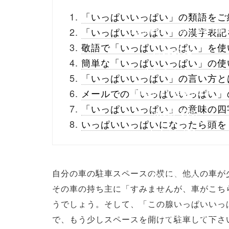
_theme/parts/sns-
「いっぱいいっぱい」の類語をご
buttons.php on line
10
「いっぱいいっぱい」の漢字表記
敬語で「いっぱいいっぱい」を使
/1052932"
簡単な「いっぱいいっぱい」の使
onclick="window.open
「いっぱいいっぱい」の言い方と
(this.href, 'Gwindow',
メールでの「いっぱいいっぱい」
「いっぱいいっぱい」の意味の四
'width=550,
いっぱいいっぱいになったら頭を
height=450,
menubar=no,
自分の車の駐車スペースの横に、他人の車が
toolbar=no,
その車の持ち主に「すみませんが、車がこち
scrollbars=yes');
うでしょう。そして、「この腺いっぱいいっ
return false;"> シェア
で、もう少しスペースを開けて駐車して下さ