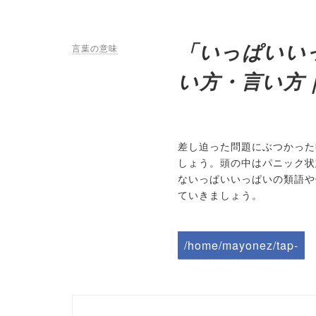
「いっぱいい
言葉の意味
い方・言い方
差し迫った問題にぶつかった
しょう。頭の中はパニック状
ないっぱいいっぱいの類語や
ていきましょう。
/home/mayonez/tap-
biz.jp/public_html/wp-
content/themes/tapbiz