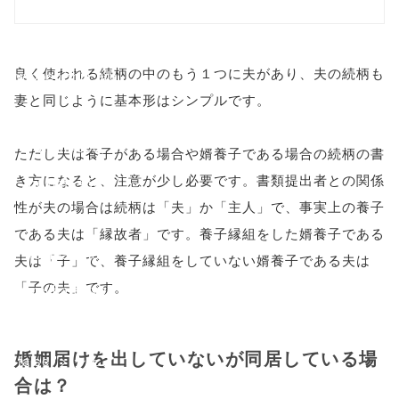
/1003163"
onclick="windo
良く使われる続柄の中のもう１つに夫があり、夫の続柄も
w.open(this.hre
妻と同じように基本形はシンプルです。
f, 'Gwindow',
'width=550,
ただし夫は養子がある場合や婿養子である場合の続柄の書
き方になると、注意が少し必要です。書類提出者との関係
height=450,
性が夫の場合は続柄は「夫」か「主人」で、事実上の養子
menubar=no,
である夫は「縁故者」です。養子縁組をした婿養子である
toolbar=no,
夫は「子」で、養子縁組をしていない婿養子である夫は
「子の夫」です。
scrollbars=yes'
); return
婚姻届けを出していないが同居している場
false;"> シェア
合は？