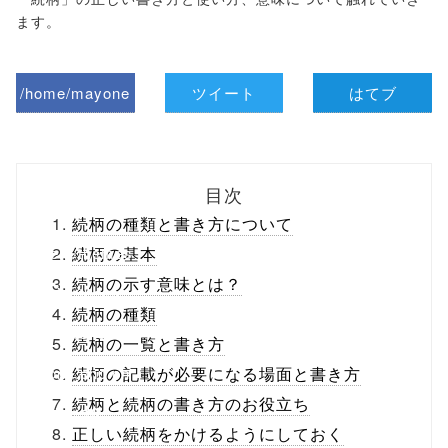
ます。
/home/mayone
ツイート
はてブ
z/tap-
biz.jp/public_ht
目次
ml/wp-
続柄の種類と書き方について
content/themes
続柄の基本
続柄の示す意味とは？
/tapbiz_theme/
続柄の種類
parts/sns-
続柄の一覧と書き方
buttons.php on
続柄の記載が必要になる場面と書き方
続柄と続柄の書き方のお役立ち
line
10
正しい続柄をかけるようにしておく