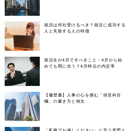
/tapbiz_theme/
parts/sns-
就活は何社受けるべき？就活に成功する
人と失敗する人の特徴
buttons.php on
line
10
/1003163"
就活生が4月ですべきこと・4月から始
めても間に合う？4月時点の内定率
onclick="windo
w.open(this.hre
f, 'Gwindow',
【履歴書】人事の心を掴む「得意科目
欄」の書き方と例文
'width=550,
height=450,
menubar=no,
「私服でお越しください」と言う意図と