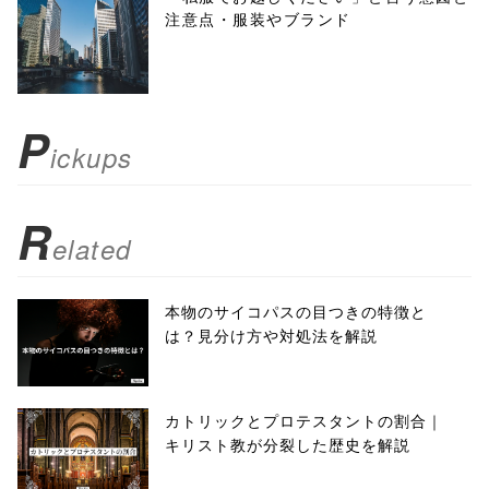
注意点・服装やブランド
toolbar=no,
scrollbars=yes'
); return
P
ickups
false;"> シェア
R
elated
本物のサイコパスの目つきの特徴と
は？見分け方や対処法を解説
カトリックとプロテスタントの割合｜
キリスト教が分裂した歴史を解説