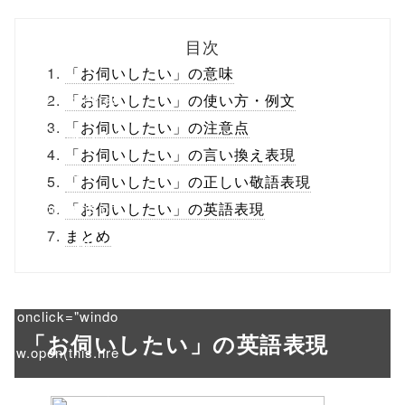
biz.jp/public_ht
目次
ml/wp-
「お伺いしたい」の意味
content/themes
「お伺いしたい」の使い方・例文
「お伺いしたい」の注意点
/tapbiz_theme/
「お伺いしたい」の言い換え表現
parts/sns-
「お伺いしたい」の正しい敬語表現
buttons.php on
「お伺いしたい」の英語表現
まとめ
line
10
/1022134"
onclick="windo
「お伺いしたい」の英語表現
w.open(this.hre
f, 'Gwindow',