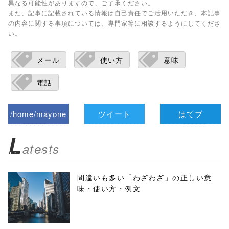
異なる可能性がありますので、ご了承ください。
また、記事に記載されている情報は自己責任でご活用いただき、本記事
の内容に関する事項については、専門家等に相談するようにしてくださ
い。
メール
使い方
意味
電話
/home/mayone
ツイート
はてブ
z/tap-
L
atests
biz.jp/public_ht
ml/wp-
間違いも多い「わざわざ」の正しい意
味・使い方・例文
content/themes
/tapbiz_theme/