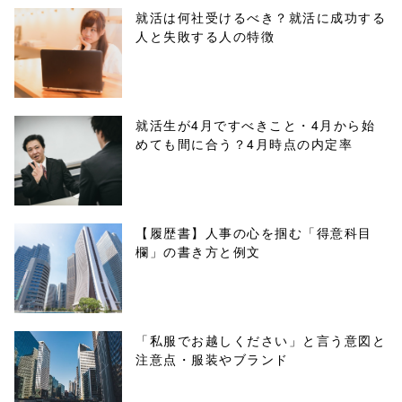
parts/sns-
就活は何社受けるべき？就活に成功する
人と失敗する人の特徴
buttons.php on
line
10
/1022134"
就活生が4月ですべきこと・4月から始
めても間に合う？4月時点の内定率
onclick="windo
w.open(this.hre
f, 'Gwindow',
【履歴書】人事の心を掴む「得意科目
欄」の書き方と例文
'width=550,
height=450,
menubar=no,
「私服でお越しください」と言う意図と
注意点・服装やブランド
toolbar=no,