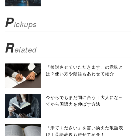
scrollbars=yes'
); return
P
ickups
false;"> シェア
R
elated
「検討させていただきます」の意味と
は？使い方や類語もあわせて紹介
今からでもまだ間に合う｜大人になっ
てから国語力を伸ばす方法
「来てください」を言い換えた敬語表
現｜英語表現も併せて紹介！