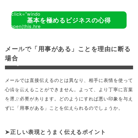
/1039306"
onclick="windo
基本を極めるビジネスの心得
w.open(this.hre
f, 'Gwindow',
メールで「用事がある」ことを理由に断る
'width=550,
場合
height=450,
menubar=no,
メールでは直接伝えるのとは異なり、相手に表情を使って
toolbar=no,
心情を伝えることができません。よって、より丁寧に言葉
を選ぶ必要があります。どのようにすれば悪い印象を与え
scrollbars=yes'
ずに「用事がある」ことを伝えられるのでしょうか。
); return
false;"> シェア
正しい表現とうまく伝えるポイント