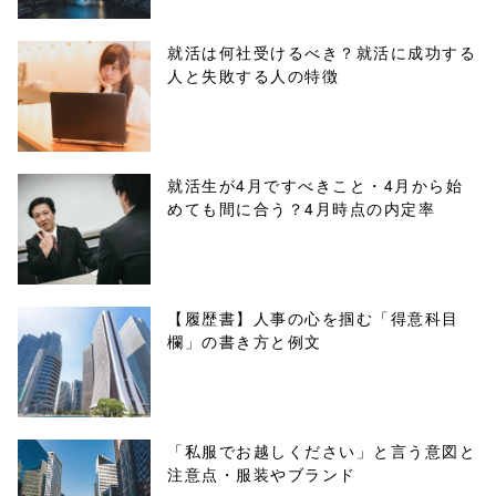
/tapbiz_theme/
parts/sns-
就活は何社受けるべき？就活に成功する
人と失敗する人の特徴
buttons.php on
line
10
/1039306"
就活生が4月ですべきこと・4月から始
めても間に合う？4月時点の内定率
onclick="windo
w.open(this.hre
f, 'Gwindow',
【履歴書】人事の心を掴む「得意科目
欄」の書き方と例文
'width=550,
height=450,
menubar=no,
「私服でお越しください」と言う意図と
注意点・服装やブランド
toolbar=no,