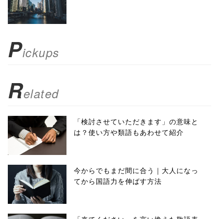
scrollbars=yes'
); return
P
ickups
false;"> シェア
R
elated
「検討させていただきます」の意味と
は？使い方や類語もあわせて紹介
今からでもまだ間に合う｜大人になっ
てから国語力を伸ばす方法