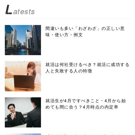
z/tap-
L
atests
biz.jp/public_ht
ml/wp-
間違いも多い「わざわざ」の正しい意
味・使い方・例文
content/themes
/tapbiz_theme/
parts/sns-
就活は何社受けるべき？就活に成功する
人と失敗する人の特徴
buttons.php on
line
10
/1041453"
就活生が4月ですべきこと・4月から始
めても間に合う？4月時点の内定率
onclick="windo
w.open(this.hre