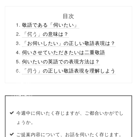
biz.jp/public_ht
目次
ml/wp-
敬語である「伺いたい」
content/themes
「伺う」の意味は？
「お伺いしたい」の正しい敬語表現は？
/tapbiz_theme/
伺いさせていただきたいは二重敬語
parts/sns-
伺いたいの英語での表現方法は？
buttons.php on
「伺う」の正しい敬語表現を理解しよう
line
10
/1041453"
onclick="windo
今週中に伺いたく存じますが、ご都合いかがでし
w.open(this.hre
ょうか。
f, 'Gwindow',
ご提案内容について、お話を伺いたく存じます。