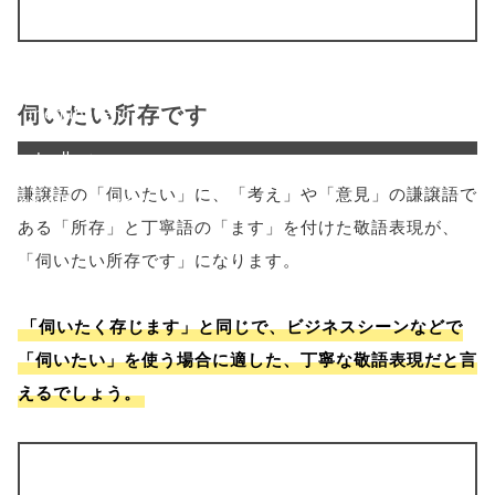
'width=550,
height=450,
伺いたい所存です
menubar=no,
toolbar=no,
謙譲語の「伺いたい」に、「考え」や「意見」の謙譲語で
scrollbars=yes'
ある「所存」と丁寧語の「ます」を付けた敬語表現が、
); return
「伺いたい所存です」になります。
false;"> シェア
「伺いたく存じます」と同じで、ビジネスシーンなどで
「伺いたい」を使う場合に適した、丁寧な敬語表現だと言
えるでしょう。