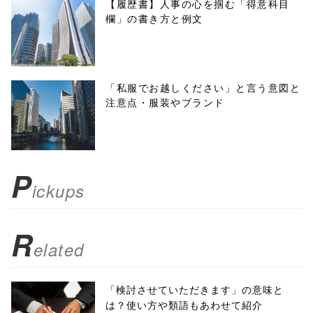
f, 'Gwindow',
【履歴書】人事の心を掴む「得意科目
欄」の書き方と例文
'width=550,
height=450,
menubar=no,
「私服でお越しください」と言う意図と
注意点・服装やブランド
toolbar=no,
scrollbars=yes'
); return
P
ickups
false;"> シェア
R
elated
「検討させていただきます」の意味と
は？使い方や類語もあわせて紹介