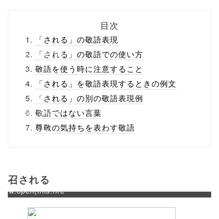
biz.jp/public_ht
目次
ml/wp-
「される」の敬語表現
content/themes
「される」の敬語での使い方
敬語を使う時に注意すること
/tapbiz_theme/
「される」を敬語表現するときの例文
parts/sns-
「される」の別の敬語表現例
buttons.php on
敬語ではない言葉
尊敬の気持ちを表わす敬語
line
10
/1044026"
onclick="windo
召される
w.open(this.hre
f, 'Gwindow',