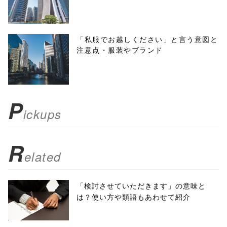
height=450,
menubar=no,
「私服でお越しください」と言う意図と
注意点・服装やブランド
toolbar=no,
scrollbars=yes'
); return
P
ickups
false;"> シェア
R
elated
「検討させていただきます」の意味と
は？使い方や類語もあわせて紹介