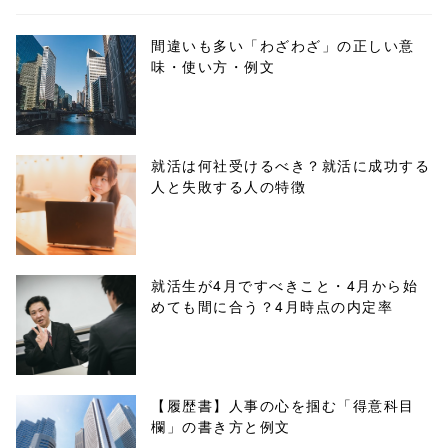
biz.jp/public_ht
ml/wp-
間違いも多い「わざわざ」の正しい意
味・使い方・例文
content/themes
/tapbiz_theme/
parts/sns-
就活は何社受けるべき？就活に成功する
人と失敗する人の特徴
buttons.php on
line
10
/1044026"
就活生が4月ですべきこと・4月から始
めても間に合う？4月時点の内定率
onclick="windo
w.open(this.hre
f, 'Gwindow',
【履歴書】人事の心を掴む「得意科目
欄」の書き方と例文
'width=550,