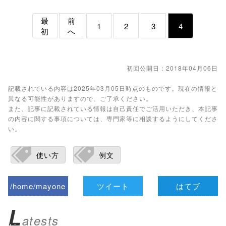
最
前
1
2
3
4
初
へ
初回公開日：2018年04月06日
記載されている内容は2025年03月05日時点のものです。現在の情報と
異なる可能性がありますので、ご了承ください。
また、記事に記載されている情報は自己責任でご活用いただき、本記事
の内容に関する事項については、専門家等に相談するようにしてくださ
い。
使い方
例文
/home/mayone
ツイート
はてブ
z/tap-
L
atests