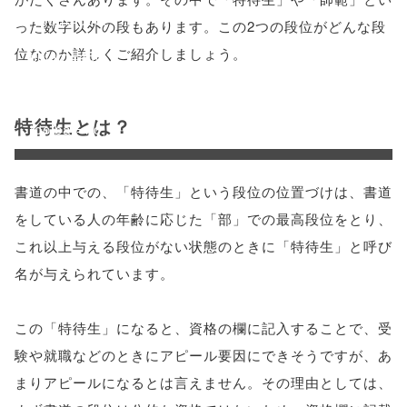
'width=550,
った数字以外の段もあります。この2つの段位がどんな段
位なのか詳しくご紹介しましょう。
height=450,
menubar=no,
特待生とは？
toolbar=no,
scrollbars=yes'
書道の中での、「特待生」という段位の位置づけは、書道
); return
をしている人の年齢に応じた「部」での最高段位をとり、
false;"> シェア
これ以上与える段位がない状態のときに「特待生」と呼び
名が与えられています。
この「特待生」になると、資格の欄に記入することで、受
験や就職などのときにアピール要因にできそうですが、あ
まりアピールになるとは言えません。その理由としては、