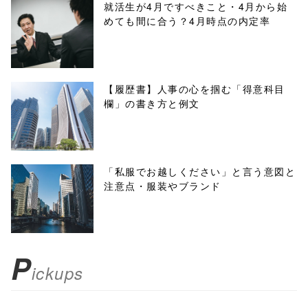
/1037584"
就活生が4月ですべきこと・4月から始
めても間に合う？4月時点の内定率
onclick="windo
w.open(this.hre
f, 'Gwindow',
【履歴書】人事の心を掴む「得意科目
欄」の書き方と例文
'width=550,
height=450,
menubar=no,
「私服でお越しください」と言う意図と
注意点・服装やブランド
toolbar=no,
scrollbars=yes'
); return
P
ickups
false;"> シェア