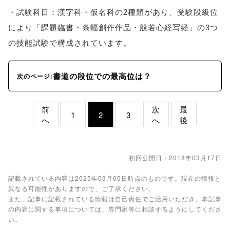
・試験科目：漢字科・仮名科の2種類があり、受験段級位
により「課題臨書・条幅創作作品・般若心経写経」の3つ
の技能試験で構成されています。
書道の段位での最高位は？
次のページ:
前
次
最
1
2
3
へ
へ
後
初回公開日：2018年03月17日
記載されている内容は2025年03月05日時点のものです。現在の情報と
異なる可能性がありますので、ご了承ください。
また、記事に記載されている情報は自己責任でご活用いただき、本記事
の内容に関する事項については、専門家等に相談するようにしてくださ
い。