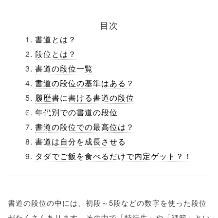
biz.jp/public_ht
目次
ml/wp-
書道とは？
content/themes
段位とは？
書道の段位一覧
/tapbiz_theme/
書道の段位の基準はある？
parts/sns-
履歴書に書ける書道の段位
buttons.php on
年代別での書道の段位
書道の段位での最高位は？
line
10
書道は自分を成長させる
/1037584"
タダでご飯を食べるだけで内定ゲット？！
onclick="windo
w.open(this.hre
書道の段位の中には、初段～5段などの数字を使った段位
f, 'Gwindow',
がたくさんあります。その中で「特待生」や「師範」とい