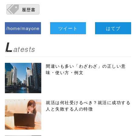
履歴書
/home/mayone
ツイート
はてブ
z/tap-
L
atests
biz.jp/public_ht
ml/wp-
間違いも多い「わざわざ」の正しい意
味・使い方・例文
content/themes
/tapbiz_theme/
parts/sns-
就活は何社受けるべき？就活に成功する
人と失敗する人の特徴
buttons.php on
line
10