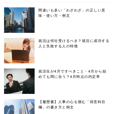
ml/wp-
間違いも多い「わざわざ」の正しい意
味・使い方・例文
content/themes
/tapbiz_theme/
parts/sns-
就活は何社受けるべき？就活に成功する
人と失敗する人の特徴
buttons.php on
line
10
/1074744"
就活生が4月ですべきこと・4月から始
めても間に合う？4月時点の内定率
onclick="windo
w.open(this.hre
f, 'Gwindow',
【履歴書】人事の心を掴む「得意科目
欄」の書き方と例文
'width=550,