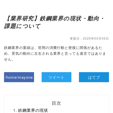
【業界研究】鉄鋼業界の現状・動向・
課題について
更新日：2025年03月05日
鉄鋼業界の業績は、世間の消費行動と密接に関係があるた
め、景気の動向に左右される業界と言っても過言ではありま
せん。
/home/mayone
ツイート
はてブ
z/tap-
biz.jp/public_ht
目次
ml/wp-
鉄鋼業界の現状