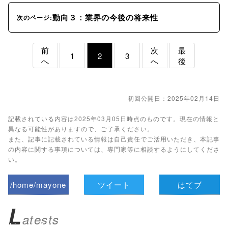
動向３：業界の今後の将来性
次のページ:
前
次
最
1
2
3
へ
へ
後
初回公開日：2025年02月14日
記載されている内容は2025年03月05日時点のものです。現在の情報と
異なる可能性がありますので、ご了承ください。
また、記事に記載されている情報は自己責任でご活用いただき、本記事
の内容に関する事項については、専門家等に相談するようにしてくださ
い。
/home/mayone
ツイート
はてブ
z/tap-
L
atests
biz.jp/public_ht