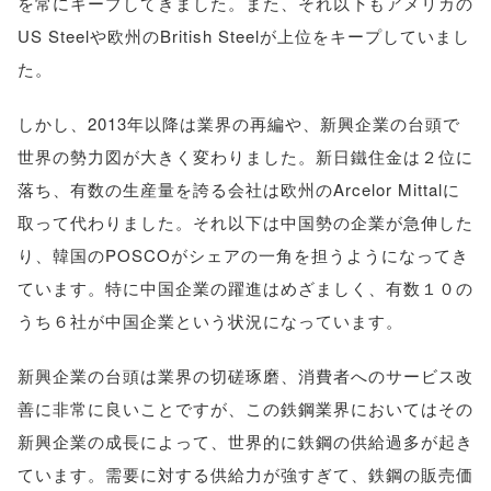
を常にキープしてきました。また、それ以下もアメリカの
US Steelや欧州のBritish Steelが上位をキープしていまし
た。
しかし、2013年以降は業界の再編や、新興企業の台頭で
世界の勢力図が大きく変わりました。新日鐵住金は２位に
落ち、有数の生産量を誇る会社は欧州のArcelor Mittalに
取って代わりました。それ以下は中国勢の企業が急伸した
り、韓国のPOSCOがシェアの一角を担うようになってき
ています。特に中国企業の躍進はめざましく、有数１０の
うち６社が中国企業という状況になっています。
新興企業の台頭は業界の切磋琢磨、消費者へのサービス改
善に非常に良いことですが、この鉄鋼業界においてはその
新興企業の成長によって、世界的に鉄鋼の供給過多が起き
ています。需要に対する供給力が強すぎて、鉄鋼の販売価