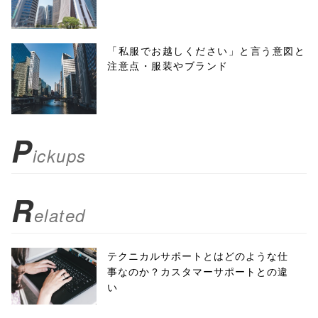
height=450,
menubar=no,
「私服でお越しください」と言う意図と
注意点・服装やブランド
toolbar=no,
scrollbars=yes'
); return
P
ickups
false;"> シェア
R
elated
テクニカルサポートとはどのような仕
事なのか？カスタマーサポートとの違
い