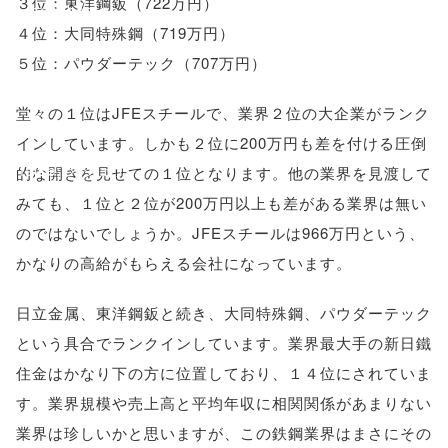
３位：東洋鋼鈑（722万円）
menubar=no,
４位：大同特殊鋼（719万円）
toolbar=no,
５位：パウダーテック（707万円）
scrollbars=yes'
堂々の１位はJFEスチールで、業界２位の大企業がランク
); return
インしています。しかも２位に200万円も差を付ける圧倒
false;"> シェア
的な開きを見せての１位となります。他の業界を見渡して
みても、１位と２位が200万円以上も差がある業界は無い
のではないでしょうか。JFEスチールは966万円という、
かなりの高給がもらえる会社になっています。
日立金属、東洋鋼鈑と続き、大同特殊鋼、パウダーテック
という具合でランクインしています。業界最大手の新日鐵
住金はかなり下の方に位置しており、１４位にされていま
す。業界規模や売上高と平均年収に相関関係があまりない
業界は珍しいかと思いますが、この鉄鋼業界はまさにその