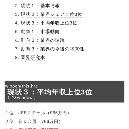
content/themes
現状１：基本情報
現状２：業界シェア上位3位
/tapbiz_theme/
現状３：平均年収上位3位
parts/sns-
動向１：市場動向
buttons.php on
動向２：業界の課題
動向３：業界の今後の将来性
line
10
業界研究本
/1074744"
onclick="windo
w.open(this.hre
現状３：平均年収上位3位
f, 'Gwindow',
'width=550,
１位：JFEスチール（966万円）
height=450,
２位：日立金属（766万円）