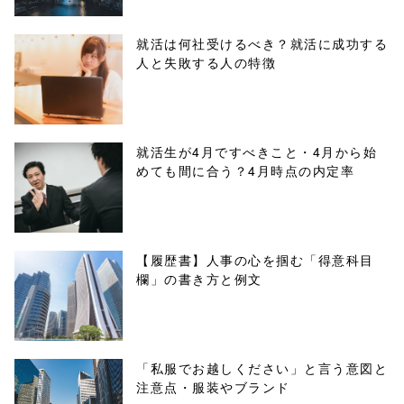
/tapbiz_theme/
parts/sns-
就活は何社受けるべき？就活に成功する
人と失敗する人の特徴
buttons.php on
line
10
/1029643"
就活生が4月ですべきこと・4月から始
めても間に合う？4月時点の内定率
onclick="windo
w.open(this.hre
f, 'Gwindow',
【履歴書】人事の心を掴む「得意科目
欄」の書き方と例文
'width=550,
height=450,
menubar=no,
「私服でお越しください」と言う意図と
注意点・服装やブランド
toolbar=no,