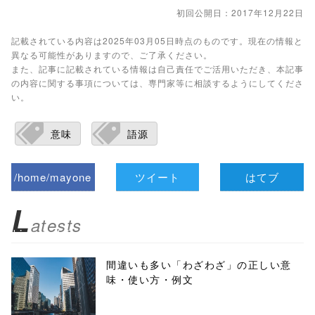
初回公開日：2017年12月22日
記載されている内容は2025年03月05日時点のものです。現在の情報と
異なる可能性がありますので、ご了承ください。
また、記事に記載されている情報は自己責任でご活用いただき、本記事
の内容に関する事項については、専門家等に相談するようにしてくださ
い。
意味
語源
/home/mayone
ツイート
はてブ
z/tap-
L
atests
biz.jp/public_ht
ml/wp-
間違いも多い「わざわざ」の正しい意
味・使い方・例文
content/themes