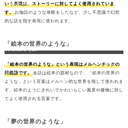
いう表現は、ストーリーに対してよく使用されていま
'width=550,
す。
お伽話のような体験をしたなど、少し不思議で幻想
height=450,
的な話を指す表現に使われます。
menubar=no,
toolbar=no,
「絵本の世界のような」
scrollbars=yes'
); return
「絵本の世界のような」という表現はメルヘンチックの
false;"> シェア
同義語です。
童話は絵本の題材なので、「絵本の世界の
ような」という言葉はメルヘン的な世界を指して使われま
す。絵本のようにきれいでかわいらしい風景や建物に対し
てよく使用される言葉です。
「夢の世界のような」