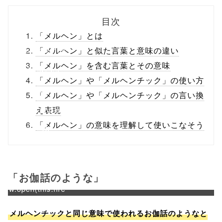
biz.jp/public_ht
目次
ml/wp-
「メルヘン」とは
content/themes
「メルヘン」と似た言葉と意味の違い
「メルヘン」を含む言葉とその意味
/tapbiz_theme/
「メルヘン」や「メルヘンチック」の使い方
parts/sns-
「メルヘン」や「メルヘンチック」の言い換
buttons.php on
え表現
「メルヘン」の意味を理解して使いこなそう
line
10
/1029643"
onclick="windo
「お伽話のような」
w.open(this.hre
f, 'Gwindow',
メルヘンチックと同じ意味で使われるお伽話のようなと