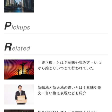
scrollbars=yes'
); return
P
ickups
false;"> シェア
R
elated
「逆さ磔」とは？意味や読み方・いつ
から始まりいつまで行われていた
新転地と新天地の違いとは？意味や例
文・言い換え表現なども紹介