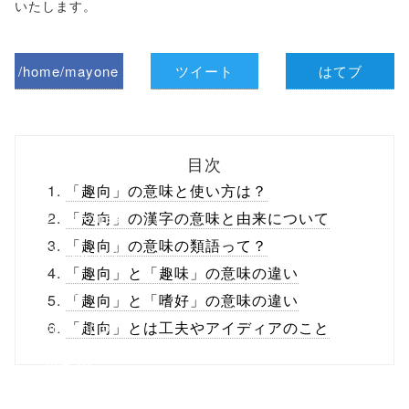
いたします。
/home/mayone
ツイート
はてブ
z/tap-
biz.jp/public_ht
目次
ml/wp-
「趣向」の意味と使い方は？
content/themes
「趣向」の漢字の意味と由来について
「趣向」の意味の類語って？
/tapbiz_theme/
「趣向」と「趣味」の意味の違い
parts/sns-
「趣向」と「嗜好」の意味の違い
buttons.php on
「趣向」とは工夫やアイディアのこと
line
10
/1031974"