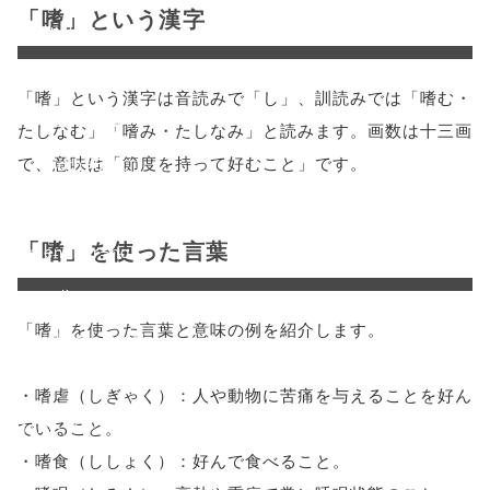
「嗜」という漢字
onclick="windo
w.open(this.hre
「嗜」という漢字は音読みで「し」、訓読みでは「嗜む・
f, 'Gwindow',
たしなむ」「嗜み・たしなみ」と読みます。画数は十三画
で、意味は「節度を持って好むこと」です。
'width=550,
height=450,
「嗜」を使った言葉
menubar=no,
toolbar=no,
「嗜」を使った言葉と意味の例を紹介します。
scrollbars=yes'
); return
・嗜虐（しぎゃく）：人や動物に苦痛を与えることを好ん
false;"> シェア
でいること。
・嗜食（ししょく）：好んで食べること。