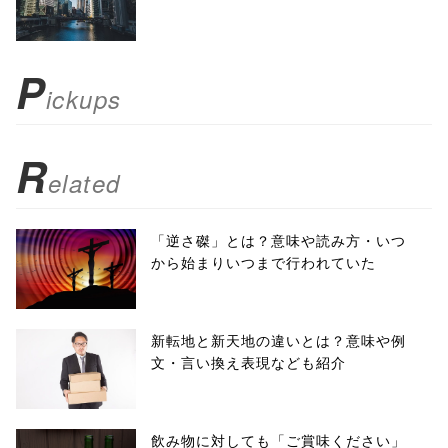
scrollbars=yes'
); return
P
ickups
false;"> シェア
R
elated
「逆さ磔」とは？意味や読み方・いつ
から始まりいつまで行われていた
新転地と新天地の違いとは？意味や例
文・言い換え表現なども紹介
飲み物に対しても「ご賞味ください」