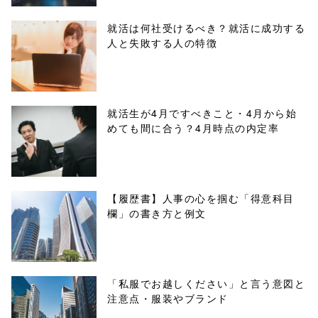
parts/sns-
就活は何社受けるべき？就活に成功する
人と失敗する人の特徴
buttons.php on
line
10
/1031974"
就活生が4月ですべきこと・4月から始
めても間に合う？4月時点の内定率
onclick="windo
w.open(this.hre
f, 'Gwindow',
【履歴書】人事の心を掴む「得意科目
欄」の書き方と例文
'width=550,
height=450,
menubar=no,
「私服でお越しください」と言う意図と
注意点・服装やブランド
toolbar=no,