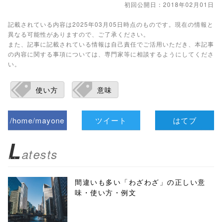
初回公開日：2018年02月01日
記載されている内容は2025年03月05日時点のものです。現在の情報と
異なる可能性がありますので、ご了承ください。
また、記事に記載されている情報は自己責任でご活用いただき、本記事
の内容に関する事項については、専門家等に相談するようにしてくださ
い。
使い方
意味
/home/mayone
ツイート
はてブ
z/tap-
L
atests
biz.jp/public_ht
ml/wp-
間違いも多い「わざわざ」の正しい意
味・使い方・例文
content/themes
/tapbiz_theme/