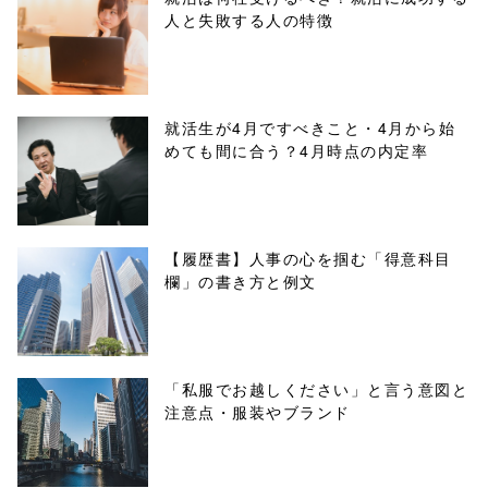
人と失敗する人の特徴
buttons.php on
line
10
/1033419"
就活生が4月ですべきこと・4月から始
めても間に合う？4月時点の内定率
onclick="windo
w.open(this.hre
f, 'Gwindow',
【履歴書】人事の心を掴む「得意科目
欄」の書き方と例文
'width=550,
height=450,
menubar=no,
「私服でお越しください」と言う意図と
注意点・服装やブランド
toolbar=no,
scrollbars=yes'