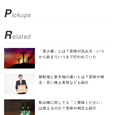
); return
P
ickups
false;"> シェア
R
elated
「逆さ磔」とは？意味や読み方・いつ
から始まりいつまで行われていた
新転地と新天地の違いとは？意味や例
文・言い換え表現なども紹介
飲み物に対しても「ご賞味ください」
は使えるのか？意味や例文も紹介