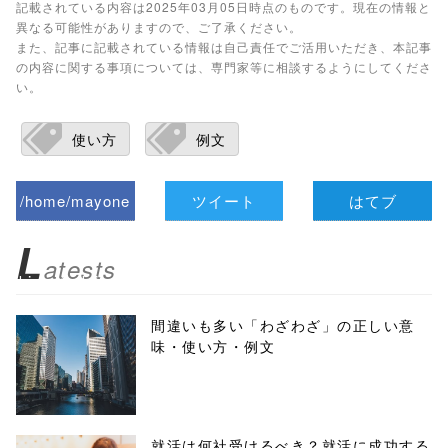
記載されている内容は2025年03月05日時点のものです。現在の情報と
異なる可能性がありますので、ご了承ください。
また、記事に記載されている情報は自己責任でご活用いただき、本記事
の内容に関する事項については、専門家等に相談するようにしてくださ
い。
使い方
例文
/home/mayone
ツイート
はてブ
z/tap-
L
atests
biz.jp/public_ht
ml/wp-
間違いも多い「わざわざ」の正しい意
味・使い方・例文
content/themes
/tapbiz_theme/
parts/sns-
就活は何社受けるべき？就活に成功する