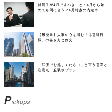
/1050412"
就活生が4月ですべきこと・4月から始
めても間に合う？4月時点の内定率
onclick="windo
w.open(this.hre
f, 'Gwindow',
【履歴書】人事の心を掴む「得意科目
欄」の書き方と例文
'width=550,
height=450,
menubar=no,
「私服でお越しください」と言う意図と
注意点・服装やブランド
toolbar=no,
scrollbars=yes'
); return
P
ickups
false;"> シェア