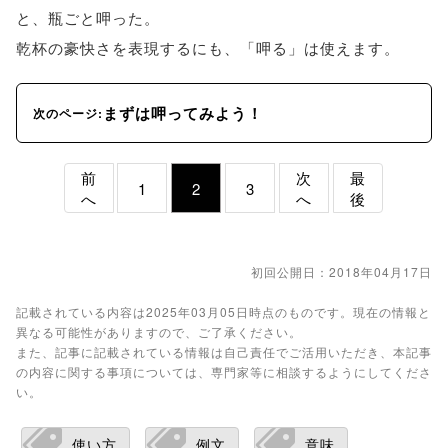
と、瓶ごと呷った。
乾杯の豪快さを表現するにも、「呷る」は使えます。
まずは呷ってみよう！
次のページ:
前
次
最
1
2
3
へ
へ
後
初回公開日：2018年04月17日
記載されている内容は2025年03月05日時点のものです。現在の情報と
異なる可能性がありますので、ご了承ください。
また、記事に記載されている情報は自己責任でご活用いただき、本記事
の内容に関する事項については、専門家等に相談するようにしてくださ
い。
使い方
例文
意味