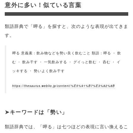
意外に多い！似ている言葉
類語辞典で「呷る」を探すと、次のような表現が出てきま
す。
呷る 意義素：飲み物などを勢い良く飲むこと 類語：呷る ・ 飲
む ・ 飲み干す ・ 一気飲みする ・ グイっと飲む ・ 呑む ・ イ
ッキする ・ 勢いよく飲み干す
https://thesaurus.weblio.jp/content/%E5%91%B7%E3%82%8B
キーワードは「勢い」
類語辞典では、「呷る」は七つほどの表現に言い換えるこ