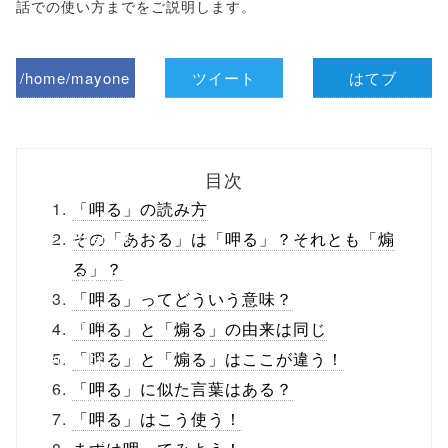
話での使い方までをご説明します。
/home/mayone
ツイート
はてブ
z/tap-
biz.jp/public_ht
目次
ml/wp-
「呷る」の読み方
content/themes
その「あおる」は「呷る」？それとも「煽
る」？
/tapbiz_theme/
「呷る」ってどういう意味？
parts/sns-
「呷る」と「煽る」の由来は同じ
buttons.php on
「呷る」と「煽る」はここが違う！
「呷る」に似た言葉はある？
line
10
「呷る」はこう使う！
/1050412"