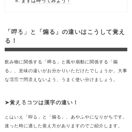
まずは呷ってみよう！
onclick="windo
w.open(this.hre
「呷る」と「煽る」の違いはこうして覚え
f, 'Gwindow',
る！
'width=550,
height=450,
飲み物に関係する「呷る」と風や扇動に関係する「煽
menubar=no,
る」、意味の違いがお分かりいただけたでしょうか。大事
な場面で間違えないよう、うまく使い分けましょう。
toolbar=no,
scrollbars=yes'
覚えるコツは漢字の違い！
); return
false;"> シェア
とはいえ「呷る」と「煽る」、あやふやになりがちです。
迷った時に適した覚え方がありますのでご紹介します。