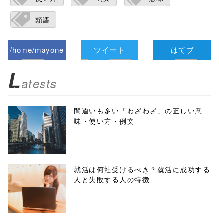
類語
/home/mayone
ツイート
はてブ
z/tap-
L
atests
biz.jp/public_ht
ml/wp-
間違いも多い「わざわざ」の正しい意
味・使い方・例文
content/themes
/tapbiz_theme/
parts/sns-
就活は何社受けるべき？就活に成功する
人と失敗する人の特徴
buttons.php on
line
10