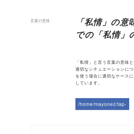
「私情」の意
言葉の意味
での「私情」
「私情」と言う言葉の意味と
適切なシチュエーションにつ
を使う場合に適切なケースに
しています。
/home/mayonez/tap-
biz.jp/public_html/wp-
content/themes/tapbiz