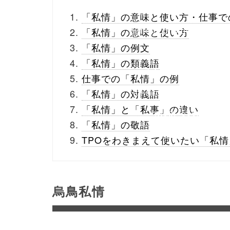
_theme/parts/sns-
「私情」の意味と使い方・仕事で
buttons.php on line
10
「私情」の意味と使い方
「私情」の例文
/1052993"
「私情」の類義語
onclick="window.open
仕事での「私情」の例
(this.href, 'Gwindow',
「私情」の対義語
「私情」と「私事」の違い
'width=550,
「私情」の敬語
height=450,
TPOをわきまえて使いたい「私
menubar=no,
toolbar=no,
烏鳥私情
scrollbars=yes');
return false;"> シェア