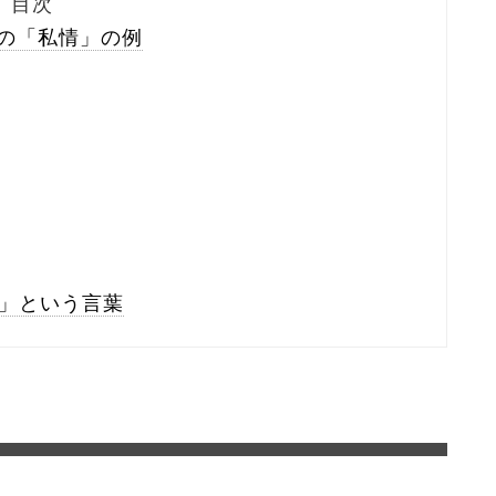
目次
の「私情」の例
情」という言葉