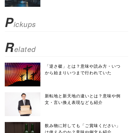
scrollbars=yes'
); return
P
ickups
false;"> シェア
R
elated
「逆さ磔」とは？意味や読み方・いつ
から始まりいつまで行われていた
新転地と新天地の違いとは？意味や例
文・言い換え表現なども紹介
飲み物に対しても「ご賞味ください」
は使えるのか？意味や例文も紹介