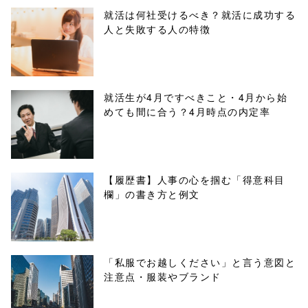
parts/sns-
就活は何社受けるべき？就活に成功する
人と失敗する人の特徴
buttons.php on
line
10
/1137661"
就活生が4月ですべきこと・4月から始
めても間に合う？4月時点の内定率
onclick="windo
w.open(this.hre
f, 'Gwindow',
【履歴書】人事の心を掴む「得意科目
欄」の書き方と例文
'width=550,
height=450,
menubar=no,
「私服でお越しください」と言う意図と
注意点・服装やブランド
toolbar=no,