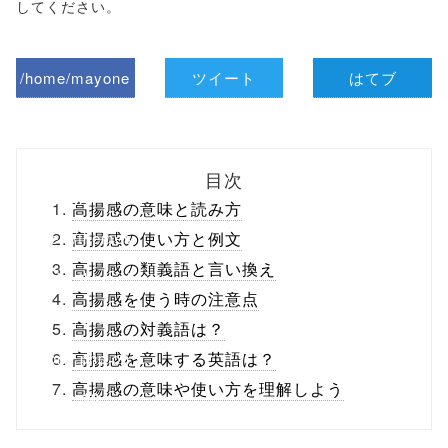
してください。
/home/mayone
ツイート
はてブ
z/tap-
biz.jp/public_ht
目次
ml/wp-
高揚感の意味と読み方
content/themes
高揚感の使い方と例文
高揚感の類義語と言い換え
/tapbiz_theme/
高揚感を使う時の注意点
parts/sns-
高揚感の対義語は？
buttons.php on
高揚感を意味する英語は？
高揚感の意味や使い方を理解しよう
line
10
/1137661"