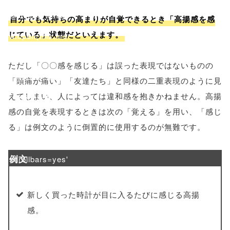
onclick="windo
自分でも気持ちの高まりが自覚できるとき「高揚感を感
じている」状態だといえます。
w.open(this.hre
f, 'Gwindow',
ただし「〇〇感を感じる」は誤った表現ではないものの
'width=550,
「頭痛が痛い」「友達たち」と同様の二重表現のように見
えてしまい、人によっては違和感を抱きかねません。高揚
height=450,
感の自覚を表現するときは次の「覚える」を用い、「感じ
menubar=no,
る」は例文のように倒置的に使用するのが無難です。
toolbar=no,
例文
scrollbars=yes'
); return
新しく買った時計が目に入るたびに感じる高揚
false;"> シェア
感。