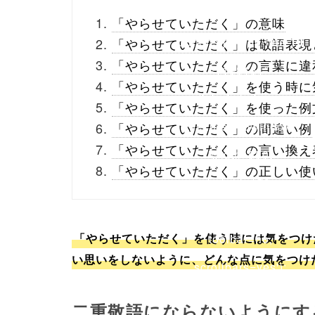
_theme/parts/sns-
「やらせていただく」の意味
buttons.php on line
10
「やらせていただく」は敬語表現
「やらせていただく」の言葉に違
/1138151"
「やらせていただく」を使う時に
onclick="window.open
「やらせていただく」を使った例
(this.href, 'Gwindow',
「やらせていただく」の間違い例
「やらせていただく」の言い換え
'width=550,
「やらせていただく」の正しい使
height=450,
menubar=no,
「やらせていただく」を使う時には気をつけ
toolbar=no,
い思いをしないように、どんな点に気をつけ
scrollbars=yes');
return false;"> シェア
二重敬語にならないようにす