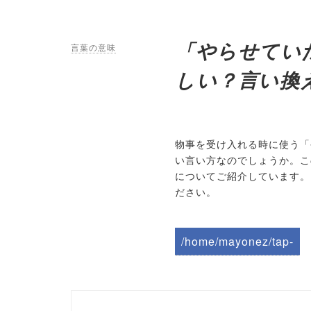
「やらせてい
言葉の意味
しい？言い換
物事を受け入れる時に使う「
い言い方なのでしょうか。こ
についてご紹介しています。
ださい。
/home/mayonez/tap-
biz.jp/public_html/wp-
content/themes/tapbiz