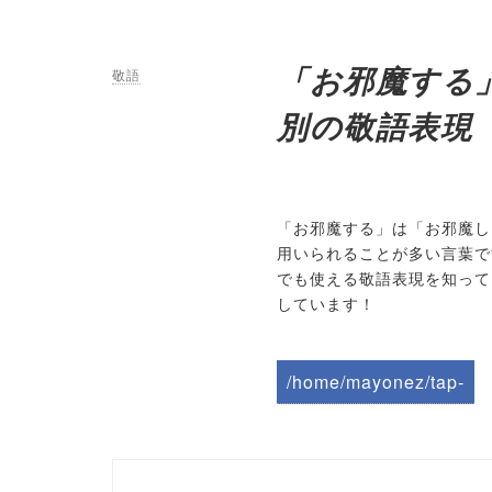
「お邪魔する
敬語
別の敬語表現
「お邪魔する」は「お邪魔し
用いられることが多い言葉で
でも使える敬語表現を知って
しています！
/home/mayonez/tap-
biz.jp/public_html/wp-
content/themes/tapbiz