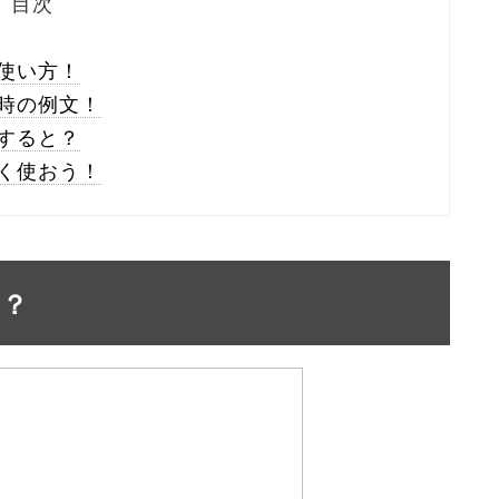
目次
使い方！
時の例文！
すると？
く使おう！
は？