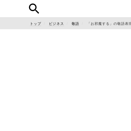
トップ
ビジネス
敬語
「お邪魔する」の敬語表