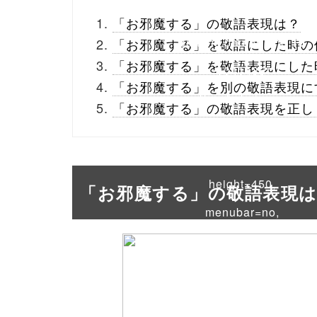
_theme/parts/sns-
「お邪魔する」の敬語表現は？
buttons.php on line
10
「お邪魔する」を敬語にした時の
「お邪魔する」を敬語表現にした
/1041435"
「お邪魔する」を別の敬語表現に
onclick="window.open
「お邪魔する」の敬語表現を正し
(this.href, 'Gwindow',
'width=550,
height=450,
「お邪魔する」の敬語表現
menubar=no,
toolbar=no,
scrollbars=yes');
return false;"> シェア