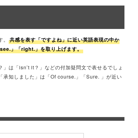
す。
共感を表す「ですよね」に近い英語表現の中か
」「I see.」「right.」を取り上げます。
は「isn’t it？」などの付加疑問文で表せるでしょ
ました」は「Of course.」「Sure. 」が近い