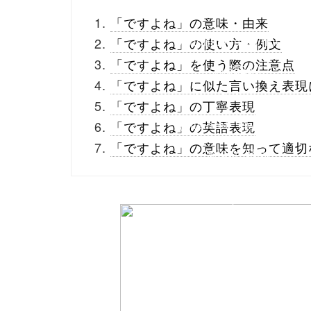
_theme/parts/sns-
「ですよね」の意味・由来
buttons.php on line
10
「ですよね」の使い方・例文
「ですよね」を使う際の注意点
/1133250"
「ですよね」に似た言い換え表現
onclick="window.open
「ですよね」の丁寧表現
(this.href, 'Gwindow',
「ですよね」の英語表現
「ですよね」の意味を知って適切
'width=550,
height=450,
menubar=no,
toolbar=no,
scrollbars=yes');
return false;"> シェア