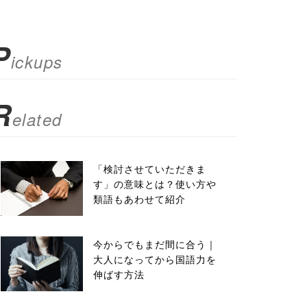
P
ickups
R
elated
「検討させていただきま
す」の意味とは？使い方や
類語もあわせて紹介
今からでもまだ間に合う｜
大人になってから国語力を
伸ばす方法