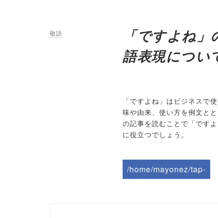
「ですよね」
敬語
語表現につい
「ですよね」はビジネスで使
味や由来、使い方を例文とと
の記事を読むことで「ですよ
に役立つでしょう。
/home/mayonez/tap-
biz.jp/public_html/wp-
content/themes/tapbiz